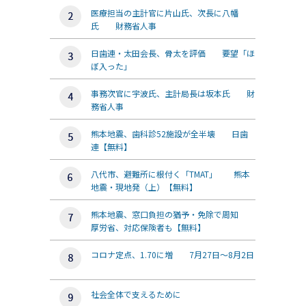
医療担当の主計官に片山氏、次長に八幡
氏 財務省人事
日歯連・太田会長、骨太を評価 要望「ほ
ぼ入った」
事務次官に宇波氏、主計局長は坂本氏 財
務省人事
熊本地震、歯科診52施設が全半壊 日歯
連【無料】
八代市、避難所に根付く「TMAT」 熊本
地震・現地発（上）【無料】
熊本地震、窓口負担の猶予・免除で周知
厚労省、対応保険者も【無料】
コロナ定点、1.70に増 7月27日～8月2日
社会全体で支えるために