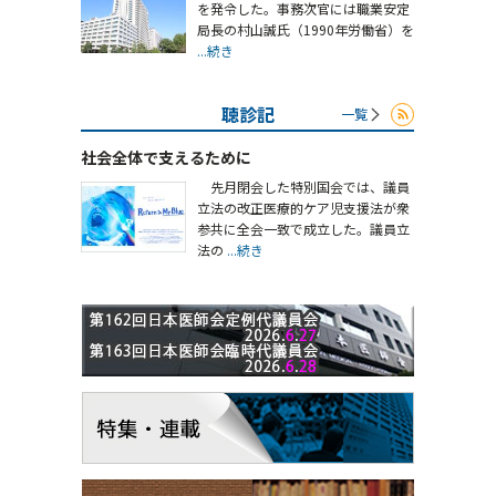
を発令した。事務次官には職業安定
局長の村山誠氏（1990年労働省）を
...続き
聴診記
一覧
社会全体で支えるために
先月閉会した特別国会では、議員
立法の改正医療的ケア児支援法が衆
参共に全会一致で成立した。議員立
法の
...続き