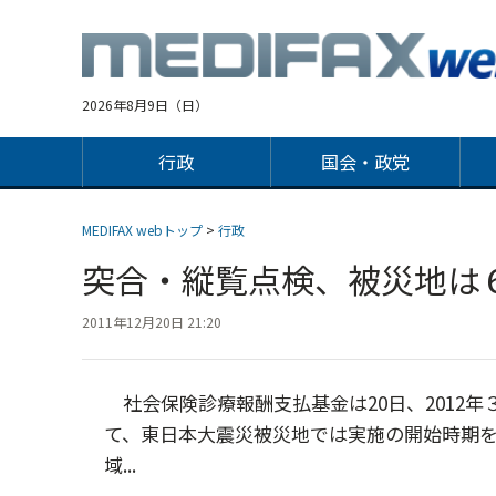
Jump
to
navigation
2026年8月9日（日）
行政
国会・政党
MEDIFAX webトップ
>
行政
突合・縦覧点検、被災地
2011年12月20日 21:20
社会保険診療報酬支払基金は20日、2012
て、東日本大震災被災地では実施の開始時期
域...