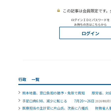
この記事は会員限定です。
ログインＩＤとパスワードを
お持ちの方はこちらから
ログイン
行政
一覧
熊本地震、窓口負担の猶予・免除で周知 厚労省、対
手足口病6.98、減少に転じる 7月20～26日
2026年8月7
医療担当の主計官に片山氏、次長に八幡氏 財務省人