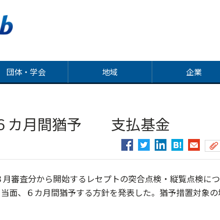
団体・学会
地域
企業
は６カ月間猶予 支払基金
年３月審査分から開始するレセプトの突合点検・縦覧点検に
を当面、６カ月間猶予する方針を発表した。猶予措置対象の