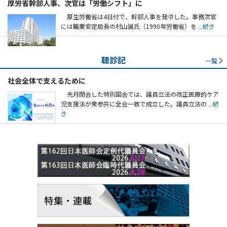
厚労省幹部人事、次官は「労働シフト」に
厚生労働省は4日付で、幹部人事を発令した。事務次官
には職業安定局長の村山誠氏（1990年労働省）を
...続き
聴診記
一覧
社会全体で支えるために
先月閉会した特別国会では、議員立法の改正医療的ケア
児支援法が衆参共に全会一致で成立した。議員立法の
...続
き