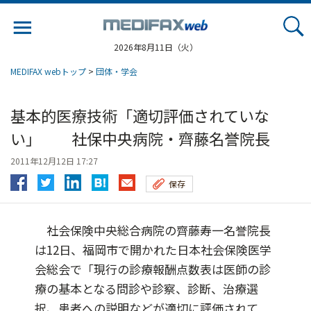
Jump
to
navigation
2026年8月11日（火）
MEDIFAX webトップ
>
団体・学会
基本的医療技術「適切評価されていな
い」 社保中央病院・齊藤名誉院長
2011年12月12日 17:27
保存
社会保険中央総合病院の齊藤寿一名誉院長
は12日、福岡市で開かれた日本社会保険医学
会総会で「現行の診療報酬点数表は医師の診
療の基本となる問診や診察、診断、治療選
択、患者への説明などが適切に評価されて