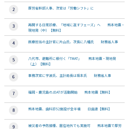
厚労省幹部人事、次官は「労働シフト」に
再開する日常診療、「地域に返すフェーズ」へ 熊本地震・
現地発（中）【無料】
医療担当の主計官に片山氏、次長に八幡氏 財務省人事
八代市、避難所に根付く「TMAT」 熊本地震・現地発
（上）【無料】
事務次官に宇波氏、主計局長は坂本氏 財務省人事
福岡・鹿児島のJDATが活動開始 熊本地震【無料】
熊本地震、歯科診52施設が全半壊 日歯連【無料】
被災者の予防接種、居住地外でも実施可 熊本地震で厚労