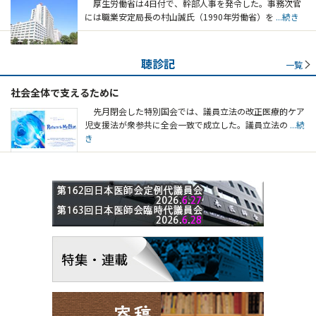
厚生労働省は4日付で、幹部人事を発令した。事務次官
には職業安定局長の村山誠氏（1990年労働省）を
...続き
聴診記
一覧
社会全体で支えるために
先月閉会した特別国会では、議員立法の改正医療的ケア
児支援法が衆参共に全会一致で成立した。議員立法の
...続
き