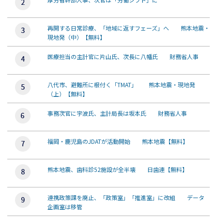
再開する日常診療、「地域に返すフェーズ」へ 熊本地震・
現地発（中）【無料】
医療担当の主計官に片山氏、次長に八幡氏 財務省人事
八代市、避難所に根付く「TMAT」 熊本地震・現地発
（上）【無料】
事務次官に宇波氏、主計局長は坂本氏 財務省人事
福岡・鹿児島のJDATが活動開始 熊本地震【無料】
熊本地震、歯科診52施設が全半壊 日歯連【無料】
連携政策課を廃止、「政策室」「推進室」に改組 データ
企画室は移管