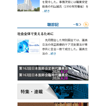
を発令した。事務次官には職業安定
局長の村山誠氏（1990年労働省）を
...続き
聴診記
一覧
社会全体で支えるために
先月閉会した特別国会では、議員
立法の改正医療的ケア児支援法が衆
参共に全会一致で成立した。議員立
法の
...続き