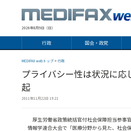
Jump
to
navigation
2026年8月9日（日）
行政
国会・政党
MEDIFAX webトップ
>
行政
プライバシー性は状況に応
起
2011年11月22日 19:21
厚生労働省政策統括官付社会保障担当参事官
情報学連合大会で「医療分野から見た、社会