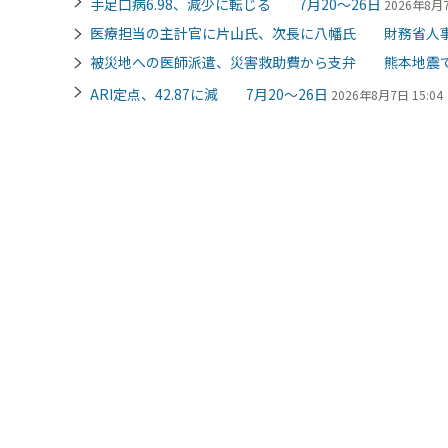
手足口病6.98、減少に転じる 7月20～26日
2026年8月7
医療担当の主計官に片山氏、次長に八幡氏 財務省人
被災地への医師派遣、災害救助費から支弁 熊本地震
ARI定点、42.87に減 7月20～26日
2026年8月7日 15:04