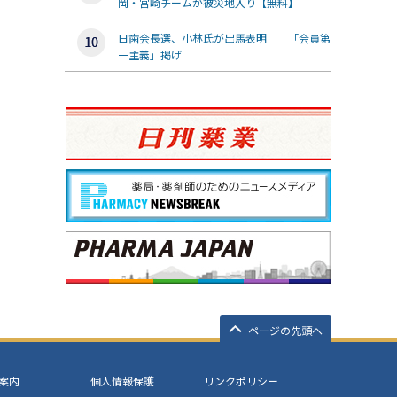
岡・宮崎チームが被災地入り【無料】
日歯会長選、小林氏が出馬表明 「会員第
一主義」掲げ
ページの先頭へ
案内
個人情報保護
リンクポリシー