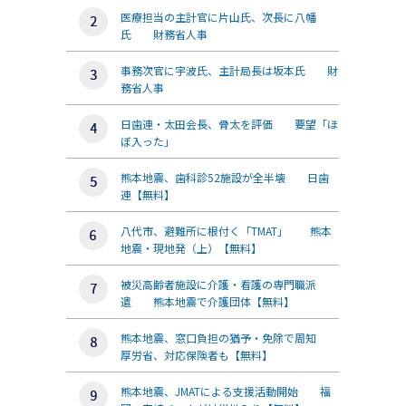
医療担当の主計官に片山氏、次長に八幡
氏 財務省人事
事務次官に宇波氏、主計局長は坂本氏 財
務省人事
日歯連・太田会長、骨太を評価 要望「ほ
ぼ入った」
熊本地震、歯科診52施設が全半壊 日歯
連【無料】
八代市、避難所に根付く「TMAT」 熊本
地震・現地発（上）【無料】
被災高齢者施設に介護・看護の専門職派
遣 熊本地震で介護団体【無料】
熊本地震、窓口負担の猶予・免除で周知
厚労省、対応保険者も【無料】
熊本地震、JMATによる支援活動開始 福