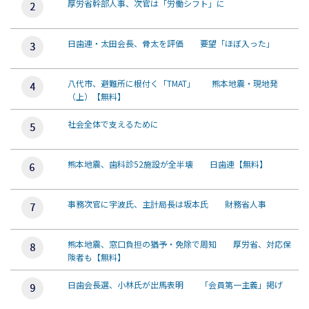
厚労省幹部人事、次官は「労働シフト」に
日歯連・太田会長、骨太を評価 要望「ほぼ入った」
八代市、避難所に根付く「TMAT」 熊本地震・現地発
（上）【無料】
社会全体で支えるために
熊本地震、歯科診52施設が全半壊 日歯連【無料】
事務次官に宇波氏、主計局長は坂本氏 財務省人事
熊本地震、窓口負担の猶予・免除で周知 厚労省、対応保
険者も【無料】
日歯会長選、小林氏が出馬表明 「会員第一主義」掲げ