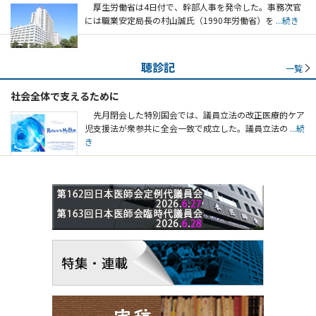
厚生労働省は4日付で、幹部人事を発令した。事務次官
には職業安定局長の村山誠氏（1990年労働省）を
...続き
聴診記
一覧
社会全体で支えるために
先月閉会した特別国会では、議員立法の改正医療的ケア
児支援法が衆参共に全会一致で成立した。議員立法の
...続
き