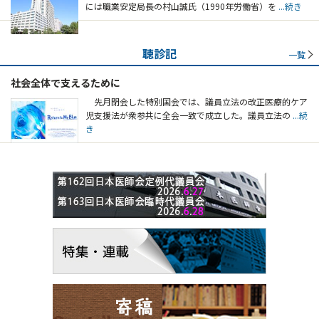
には職業安定局長の村山誠氏（1990年労働省）を
...続き
聴診記
一覧
社会全体で支えるために
先月閉会した特別国会では、議員立法の改正医療的ケア
児支援法が衆参共に全会一致で成立した。議員立法の
...続
き