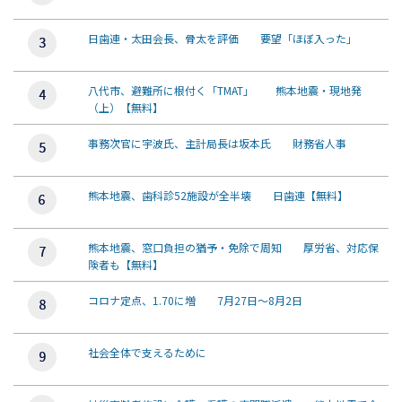
日歯連・太田会長、骨太を評価 要望「ほぼ入った」
八代市、避難所に根付く「TMAT」 熊本地震・現地発
（上）【無料】
事務次官に宇波氏、主計局長は坂本氏 財務省人事
熊本地震、歯科診52施設が全半壊 日歯連【無料】
熊本地震、窓口負担の猶予・免除で周知 厚労省、対応保
険者も【無料】
コロナ定点、1.70に増 7月27日～8月2日
社会全体で支えるために