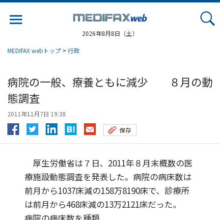
Jump
to
navigation
2026年8月8日（土）
MEDIFAX webトップ
>
行政
病院の一般、療養ともに減少 ８月の動
態調査
2011年11月7日 19:38
保存
厚生労働省は７日、2011年８月末概数の医
療施設動態調査を発表した。病院の病床数は
前月から1037床減の158万8190床で、診療所
は前月から468床減の13万2121床だった。
病院の病床数を種類...