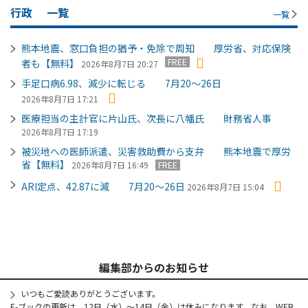
行政
一覧
一覧
熊本地震、窓口負担の猶予・免除で周知 厚労省、対応保険
FREE
者も【無料】
2026年8月7日 20:27
手足口病6.98、減少に転じる 7月20～26日
2026年8月7日 17:21
医療担当の主計官に片山氏、次長に八幡氏 財務省人事
2026年8月7日 17:19
被災地への医師派遣、災害救助費から支弁 熊本地震で厚労
省【無料】
2026年8月7日 16:49
FREE
ARI定点、42.87に減 7月20～26日
2026年8月7日 15:04
編集部からのお知らせ
いつもご愛読ありがとうございます。
E-ブックの更新は、12日（水）～14日（金）は休みになります。なお、WEB