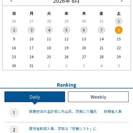
2026年 8月
日
月
火
水
木
金
土
26
27
28
29
30
31
1
2
3
4
5
6
7
8
9
10
11
12
13
14
15
16
17
18
19
20
21
22
23
24
25
26
27
28
29
30
31
1
2
3
4
5
Ranking
Daily
Weekly
医療担当の主計官に片山氏、次長に八幡氏 財務省人事
厚労省幹部人事、次官は「労働シフト」に