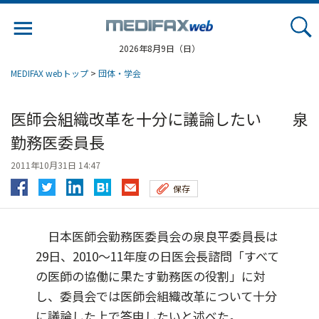
Jump
to
navigation
2026年8月9日（日）
MEDIFAX webトップ
>
団体・学会
医師会組織改革を十分に議論したい 泉
勤務医委員長
2011年10月31日 14:47
保存
日本医師会勤務医委員会の泉良平委員長は
29日、2010～11年度の日医会長諮問「すべて
の医師の協働に果たす勤務医の役割」に対
し、委員会では医師会組織改革について十分
に議論した上で答申したいと述べた。...