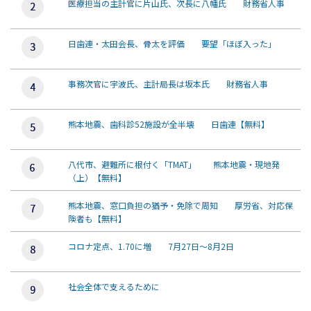
医療担当の主計官に片山氏、次長に八幡氏 財務省人事
日歯連・太田会長、骨太を評価 要望「ほぼ入った」
事務次官に宇波氏、主計局長は坂本氏 財務省人事
熊本地震、歯科診52施設が全半壊 日歯連【無料】
八代市、避難所に根付く「TMAT」 熊本地震・現地発
（上）【無料】
熊本地震、窓口負担の猶予・免除で周知 厚労省、対応保
険者も【無料】
コロナ定点、1.70に増 7月27日～8月2日
社会全体で支えるために