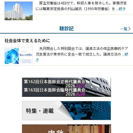
厚生労働省は4日付で、幹部人事を発令した。事務次官
には職業安定局長の村山誠氏（1990年労働省）を
...続き
聴診記
一覧
社会全体で支えるために
先月閉会した特別国会では、議員立法の改正医療的ケア
児支援法が衆参共に全会一致で成立した。議員立法の
...続
き