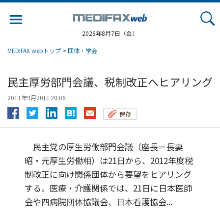
Jump
to
navigation
2026年8月7日（金）
MEDIFAX webトップ
>
団体・学会
民主厚労部門会議、税制改正へヒアリング
2011年9月20日 20:06
保存
民主党の厚生労働部門会議（座長＝長妻
昭・元厚生労働相）は21日から、2012年度税
制改正に向け関係団体から要望をヒアリング
する。医療・介護関係では、21日に日本医師
会や四病院団体協議会、日本看護協会...