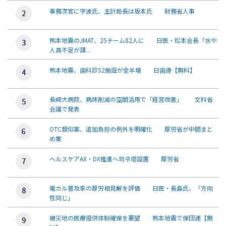
事務次官に宇波氏、主計局長は坂本氏 財務省人事
熊本地震のJMAT、25チーム82人に 日医・松本会長「水や
人員不足が課...
熊本地震、歯科診52施設が全半壊 日歯連【無料】
長崎大病院、病床削減の空間活用で「経営改善」 文科省
会議で発表
OTC類似薬、追加負担の例外を明確化 厚労省が中間まと
め案
ヘルスケアAX・DX推進へ司令塔設置 厚労省
電カル普及率の厚労相見解を評価 日医・長島氏、「方向
性同じ」
被災地の医療提供体制確保を要望 熊本地震で保団連【無