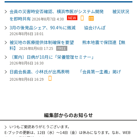
会員の災害時安否確認、横浜市医がシステム開発 被災状況
NEW
を即時共有
2026年8月7日 4:30
3月の後発品シェア、90.4％に微減 協会けんぽ
2026年8月6日 18:01
被災地の医療提供体制確保を要望 熊本地震で保団連【無
料】
2026年8月6日 17:25
FREE
〔案内〕日病が10月に「栄養管理セミナー」
2026年8月6日 16:30
日歯会長選、小林氏が出馬表明 「会員第一主義」掲げ
2026年8月6日 16:29
編集部からのお知らせ
いつもご愛読ありがとうございます。
E-ブックの更新は、12日（水）～14日（金）は休みになります。なお、WEB