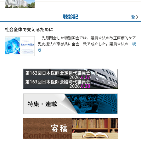
聴診記
一覧
社会全体で支えるために
先月閉会した特別国会では、議員立法の改正医療的ケア
児支援法が衆参共に全会一致で成立した。議員立法の
...続
き