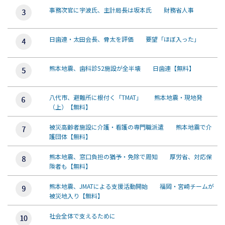
事務次官に宇波氏、主計局長は坂本氏 財務省人事
日歯連・太田会長、骨太を評価 要望「ほぼ入った」
熊本地震、歯科診52施設が全半壊 日歯連【無料】
八代市、避難所に根付く「TMAT」 熊本地震・現地発
（上）【無料】
被災高齢者施設に介護・看護の専門職派遣 熊本地震で介
護団体【無料】
熊本地震、窓口負担の猶予・免除で周知 厚労省、対応保
険者も【無料】
熊本地震、JMATによる支援活動開始 福岡・宮崎チームが
被災地入り【無料】
社会全体で支えるために