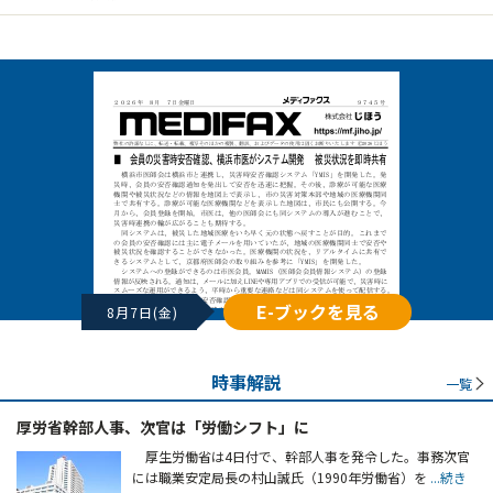
E-ブックを見る
8月7日(金)
時事解説
一覧
厚労省幹部人事、次官は「労働シフト」に
厚生労働省は4日付で、幹部人事を発令した。事務次官
には職業安定局長の村山誠氏（1990年労働省）を
...続き