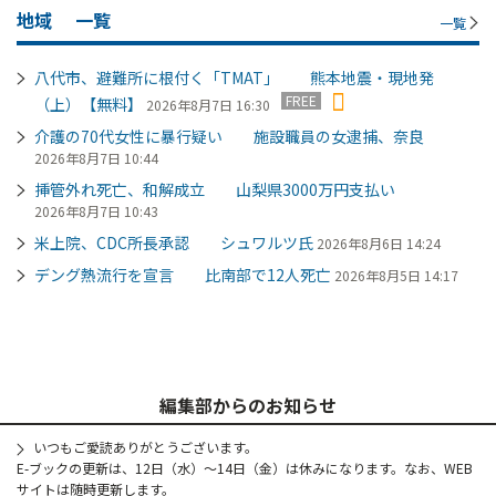
地域
一覧
一覧
八代市、避難所に根付く「TMAT」 熊本地震・現地発
FREE
（上）【無料】
2026年8月7日 16:30
介護の70代女性に暴行疑い 施設職員の女逮捕、奈良
2026年8月7日 10:44
挿管外れ死亡、和解成立 山梨県3000万円支払い
2026年8月7日 10:43
米上院、CDC所長承認 シュワルツ氏
2026年8月6日 14:24
デング熱流行を宣言 比南部で12人死亡
2026年8月5日 14:17
編集部からのお知らせ
いつもご愛読ありがとうございます。
E-ブックの更新は、12日（水）～14日（金）は休みになります。なお、WEB
サイトは随時更新します。