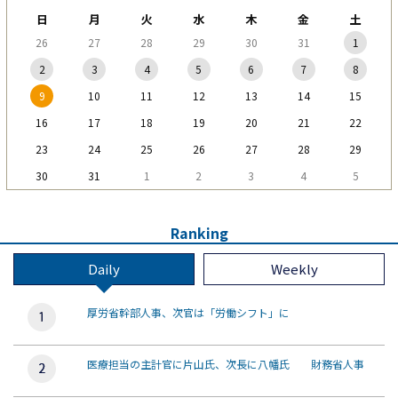
日
月
火
水
木
金
土
26
27
28
29
30
31
1
2
3
4
5
6
7
8
9
10
11
12
13
14
15
16
17
18
19
20
21
22
23
24
25
26
27
28
29
30
31
1
2
3
4
5
Ranking
Daily
Weekly
厚労省幹部人事、次官は「労働シフト」に
医療担当の主計官に片山氏、次長に八幡氏 財務省人事