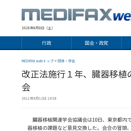
Jump
to
navigation
2026年8月8日（土）
行政
国会・政党
MEDIFAX webトップ
>
団体・学会
改正法施行１年、臓器移植
会
2011年9月12日 14:58
臓器移植関連学会協議会は10日、東京都内
器移植の課題など意見交換した。会合の冒頭