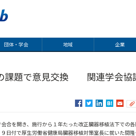
団体・学会
地域
企業
の課題で意見交換 関連学会協
で会合を開き、施行から１年たった改正臓器移植法下での各
、９日付で厚生労働省健康局臓器移植対策室長に就いた間隆