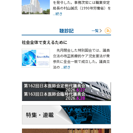
を発令した。事務次官には職業安定
局長の村山誠氏（1990年労働省）を
...続き
聴診記
一覧
社会全体で支えるために
先月閉会した特別国会では、議員
立法の改正医療的ケア児支援法が衆
参共に全会一致で成立した。議員立
法の
...続き