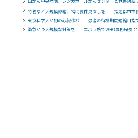
国がん中央病院、シンガポールがんセンターと覚書締結
特養など大規模修繕、補助要件見直しを 指定都市市
東京科学大が初の心臓移植 患者の待機期間短縮目指
緊急かつ大規模な対策を エボラ熱でWHO事務局長
20