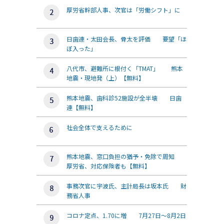
厚労省幹部人事、次官は「労働シフト」に
日歯連・太田会長、骨太を評価 要望「ほ
ぼ入った」
八代市、避難所に根付く「TMAT」 熊本
地震・現地発（上）【無料】
熊本地震、歯科診52施設が全半壊 日歯
連【無料】
社会全体で支えるために
熊本地震、窓口負担の猶予・免除で周知
厚労省、対応保険者も【無料】
事務次官に宇波氏、主計局長は坂本氏 財
務省人事
コロナ定点、1.70に増 7月27日～8月2日