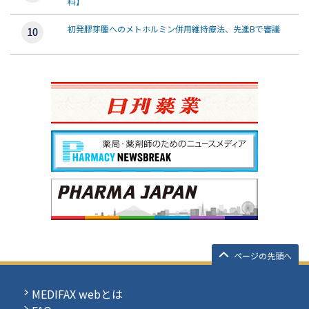
料】
初発膠芽腫へのメトホルミン併用維持療法、先進Bで審議
ページの先頭へ
MEDIFAX webとは