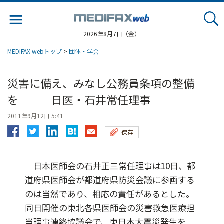
Jump
to
navigation
2026年8月7日（金）
MEDIFAX webトップ
>
団体・学会
災害に備え、みなし公務員条項の整備
を 日医・石井常任理事
2011年9月12日 5:41
保存
日本医師会の石井正三常任理事は10日、都
道府県医師会が都道府県防災会議に参画する
のは当然であり、相応の責任があるとした。
同日開催の東北各県医師会の災害救急医療担
当理事連絡協議会で、東日本大震災発生を...