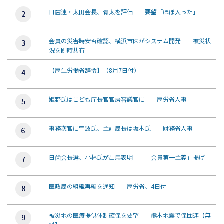
日歯連・太田会長、骨太を評価 要望「ほぼ入った」
会員の災害時安否確認、横浜市医がシステム開発 被災状
況を即時共有
【厚生労働省辞令】（8月7日付）
姫野氏はこども庁長官官房審議官に 厚労省人事
事務次官に宇波氏、主計局長は坂本氏 財務省人事
日歯会長選、小林氏が出馬表明 「会員第一主義」掲げ
医政局の組織再編を通知 厚労省、4日付
被災地の医療提供体制確保を要望 熊本地震で保団連【無