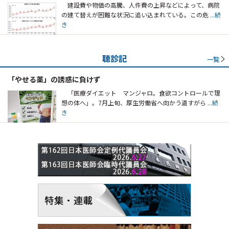
建設費や物価の高騰、人件費の上昇などによって、病院
の建て替えが困難な状況に追い込まれている。この危
...続
き
聴診記
一覧
「やせる薬」の誘惑に負けず
「医療ダイエット マンジャロ。食欲コントロールで理
想の体へ」。7月上旬、厚生労働省へ向かう道すがら
...続
き