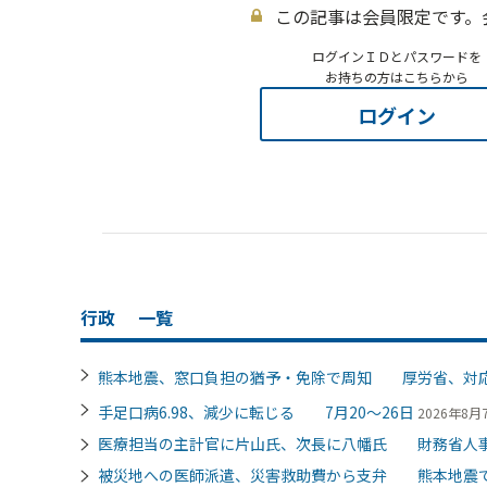
この記事は会員限定です。
ログインＩＤとパスワードを
お持ちの方はこちらから
ログイン
行政
一覧
熊本地震、窓口負担の猶予・免除で周知 厚労省、対
手足口病6.98、減少に転じる 7月20～26日
2026年8月7
医療担当の主計官に片山氏、次長に八幡氏 財務省人
被災地への医師派遣、災害救助費から支弁 熊本地震