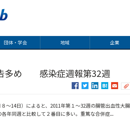
団体・学会
地域
企業
告多め 感染症週報第32週
～14日）によると、2011年第１～32週の腸管出血性大
降の各年同週と比較して２番目に多い。重篤な合併症...