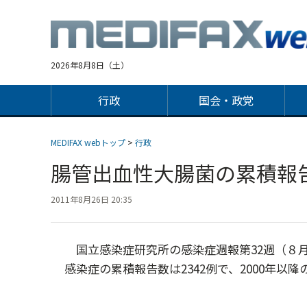
Jump
to
navigation
2026年8月8日（土）
行政
国会・政党
MEDIFAX webトップ
>
行政
腸管出血性大腸菌の累積報
2011年8月26日 20:35
国立感染症研究所の感染症週報第32週（８月８
感染症の累積報告数は2342例で、2000年以