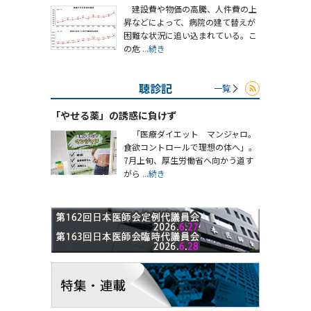
建設費や物価の高騰、人件費の上
昇などによって、病院の建て替えが
困難な状況に追い込まれている。こ
の危
...続き
聴診記
一覧
「やせる薬」の誘惑に負けず
「医療ダイエット マンジャロ。
食欲コントロールで理想の体へ」。
7月上旬、厚生労働省へ向かう道す
がら
...続き