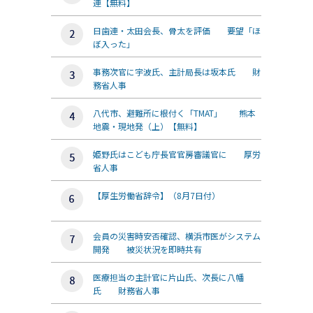
連【無料】
日歯連・太田会長、骨太を評価 要望「ほ
ぼ入った」
事務次官に宇波氏、主計局長は坂本氏 財
務省人事
八代市、避難所に根付く「TMAT」 熊本
地震・現地発（上）【無料】
姫野氏はこども庁長官官房審議官に 厚労
省人事
【厚生労働省辞令】（8月7日付）
会員の災害時安否確認、横浜市医がシステム
開発 被災状況を即時共有
医療担当の主計官に片山氏、次長に八幡
氏 財務省人事