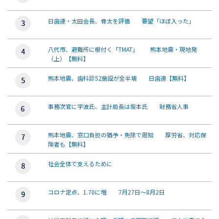
日歯連・太田会長、骨太を評価 要望「ほぼ入った」
八代市、避難所に根付く「TMAT」 熊本地震・現地発
（上）【無料】
熊本地震、歯科診52施設が全半壊 日歯連【無料】
事務次官に宇波氏、主計局長は坂本氏 財務省人事
熊本地震、窓口負担の猶予・免除で周知 厚労省、対応保
険者も【無料】
社会全体で支えるために
コロナ定点、1.70に増 7月27日～8月2日