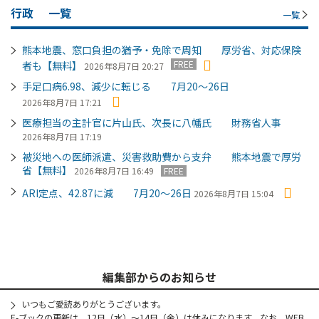
行政
一覧
一覧
熊本地震、窓口負担の猶予・免除で周知 厚労省、対応保険
FREE
者も【無料】
2026年8月7日 20:27
手足口病6.98、減少に転じる 7月20～26日
2026年8月7日 17:21
医療担当の主計官に片山氏、次長に八幡氏 財務省人事
2026年8月7日 17:19
被災地への医師派遣、災害救助費から支弁 熊本地震で厚労
省【無料】
2026年8月7日 16:49
FREE
ARI定点、42.87に減 7月20～26日
2026年8月7日 15:04
編集部からのお知らせ
いつもご愛読ありがとうございます。
E-ブックの更新は、12日（水）～14日（金）は休みになります。なお、WEB