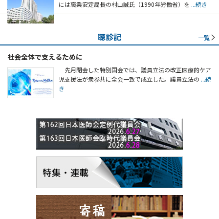
には職業安定局長の村山誠氏（1990年労働省）を
...続き
聴診記
一覧
社会全体で支えるために
先月閉会した特別国会では、議員立法の改正医療的ケア
児支援法が衆参共に全会一致で成立した。議員立法の
...続
き