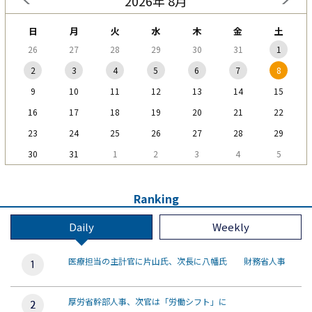
2026年 8月
日
月
火
水
木
金
土
26
27
28
29
30
31
1
2
3
4
5
6
7
8
9
10
11
12
13
14
15
16
17
18
19
20
21
22
23
24
25
26
27
28
29
30
31
1
2
3
4
5
Ranking
Daily
Weekly
医療担当の主計官に片山氏、次長に八幡氏 財務省人事
厚労省幹部人事、次官は「労働シフト」に