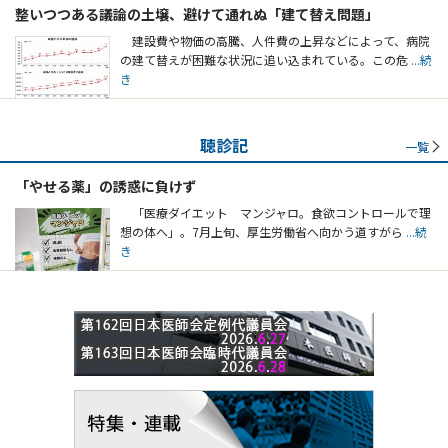
整いつつある議論の土壌、避けて通れぬ「建て替え問題」
建設費や物価の高騰、人件費の上昇などによって、病院
の建て替えが困難な状況に追い込まれている。この危
...続
き
聴診記
一覧
「やせる薬」の誘惑に負けず
「医療ダイエット マンジャロ。食欲コントロールで理
想の体へ」。7月上旬、厚生労働省へ向かう道すがら
...続
き