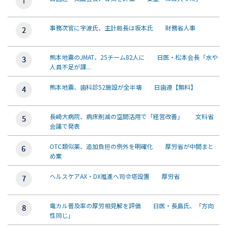
事務次官に宇波氏、主計局長は坂本氏 財務省人事
熊本地震のJMAT、25チーム82人に 日医・松本会長「水や
人員不足が課...
熊本地震、歯科診52施設が全半壊 日歯連【無料】
長崎大病院、病床削減の空間活用で「経営改善」 文科省
会議で発表
OTC類似薬、追加負担の例外を明確化 厚労省が中間まと
め案
ヘルスケアAX・DX推進へ司令塔設置 厚労省
電カル普及率の厚労相見解を評価 日医・長島氏、「方向
性同じ」