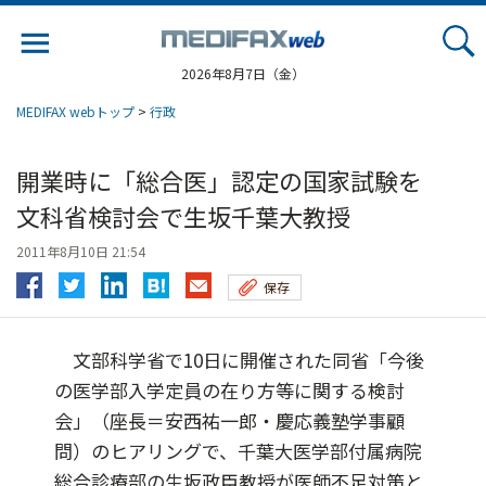
Jump
to
navigation
2026年8月7日（金）
MEDIFAX webトップ
>
行政
開業時に「総合医」認定の国家試験を
文科省検討会で生坂千葉大教授
2011年8月10日 21:54
保存
文部科学省で10日に開催された同省「今後
の医学部入学定員の在り方等に関する検討
会」（座長＝安西祐一郎・慶応義塾学事顧
問）のヒアリングで、千葉大医学部付属病院
総合診療部の生坂政臣教授が医師不足対策と