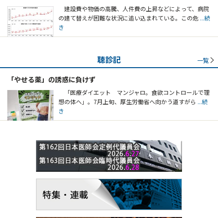
建設費や物価の高騰、人件費の上昇などによって、病院
の建て替えが困難な状況に追い込まれている。この危
...続
き
聴診記
一覧
「やせる薬」の誘惑に負けず
「医療ダイエット マンジャロ。食欲コントロールで理
想の体へ」。7月上旬、厚生労働省へ向かう道すがら
...続
き