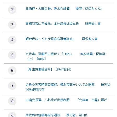
日歯連・太田会長、骨太を評価 要望「ほぼ入った」
事務次官に宇波氏、主計局長は坂本氏 財務省人事
姫野氏はこども庁長官官房審議官に 厚労省人事
八代市、避難所に根付く「TMAT」 熊本地震・現地発
（上）【無料】
【厚生労働省辞令】（8月7日付）
会員の災害時安否確認、横浜市医がシステム開発 被災状
況を即時共有
日歯会長選、小林氏が出馬表明 「会員第一主義」掲げ
医政局の組織再編を通知 厚労省、4日付