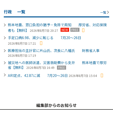
行政
一覧
一覧
熊本地震、窓口負担の猶予・免除で周知 厚労省、対応保険
NEW
FREE
者も【無料】
2026年8月7日 20:27
手足口病6.98、減少に転じる 7月20～26日
2026年8月7日 17:21
医療担当の主計官に片山氏、次長に八幡氏 財務省人事
2026年8月7日 17:19
被災地への医師派遣、災害救助費から支弁 熊本地震で厚労
省【無料】
2026年8月7日 16:49
FREE
ARI定点、42.87に減 7月20～26日
2026年8月7日 15:04
編集部からのお知らせ