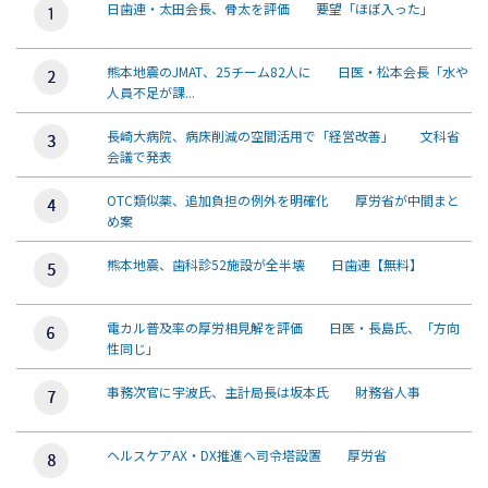
日歯連・太田会長、骨太を評価 要望「ほぼ入った」
熊本地震のJMAT、25チーム82人に 日医・松本会長「水や
人員不足が課...
長崎大病院、病床削減の空間活用で「経営改善」 文科省
会議で発表
OTC類似薬、追加負担の例外を明確化 厚労省が中間まと
め案
熊本地震、歯科診52施設が全半壊 日歯連【無料】
電カル普及率の厚労相見解を評価 日医・長島氏、「方向
性同じ」
事務次官に宇波氏、主計局長は坂本氏 財務省人事
ヘルスケアAX・DX推進へ司令塔設置 厚労省