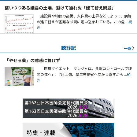
整いつつある議論の土壌、避けて通れぬ「建て替え問題」
建設費や物価の高騰、人件費の上昇などによって、病院
の建て替えが困難な状況に追い込まれている。この危
...続
き
聴診記
一覧
「やせる薬」の誘惑に負けず
「医療ダイエット マンジャロ。食欲コントロールで理
想の体へ」。7月上旬、厚生労働省へ向かう道すがら
...続
き