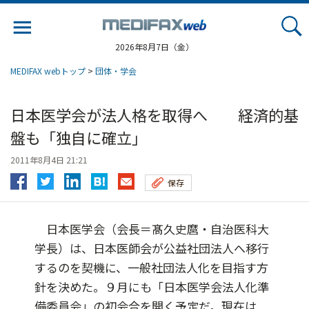
Jump
to
navigation
2026年8月7日（金）
MEDIFAX webトップ
>
団体・学会
日本医学会が法人格を取得へ 経済的基
盤も「独自に確立」
2011年8月4日 21:21
保存
日本医学会（会長＝髙久史麿・自治医科大
学長）は、日本医師会が公益社団法人へ移行
するのを契機に、一般社団法人化を目指す方
針を決めた。９月にも「日本医学会法人化準
備委員会」の初会合を開く予定だ。現在は