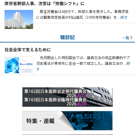
厚労省幹部人事、次官は「労働シフト」に
厚生労働省は4日付で、幹部人事を発令した。事務次官
には職業安定局長の村山誠氏（1990年労働省）を
...続き
聴診記
一覧
社会全体で支えるために
先月閉会した特別国会では、議員立法の改正医療的ケア
児支援法が衆参共に全会一致で成立した。議員立法の
...続
き