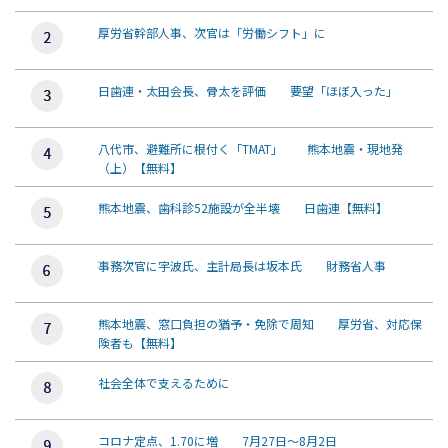
厚労省幹部人事、次官は「労働シフト」に
日歯連・太田会長、骨太を評価 要望「ほぼ入った」
八代市、避難所に根付く「TMAT」 熊本地震・現地発
（上）【無料】
熊本地震、歯科診52施設が全半壊 日歯連【無料】
事務次官に宇波氏、主計局長は坂本氏 財務省人事
熊本地震、窓口負担の猶予・免除で周知 厚労省、対応保
険者も【無料】
社会全体で支えるために
コロナ定点、1.70に増 7月27日～8月2日