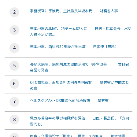
事務次官に宇波氏、主計局長は坂本氏 財務省人事
熊本地震のJMAT、25チーム82人に 日医・松本会長「水や
人員不足が課...
熊本地震、歯科診52施設が全半壊 日歯連【無料】
長崎大病院、病床削減の空間活用で「経営改善」 文科省
会議で発表
OTC類似薬、追加負担の例外を明確化 厚労省が中間まと
め案
ヘルスケアAX・DX推進へ司令塔設置 厚労省
電カル普及率の厚労相見解を評価 日医・長島氏、「方向
性同じ」
医療・介護施設の「断水」、優先して復旧を 熊本地震、