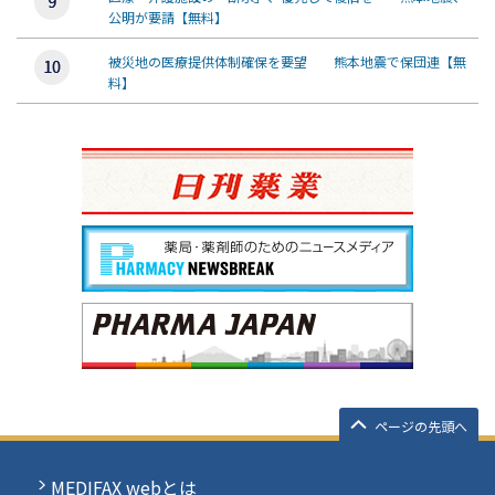
公明が要請【無料】
被災地の医療提供体制確保を要望 熊本地震で保団連【無
料】
ページの先頭へ
MEDIFAX webとは