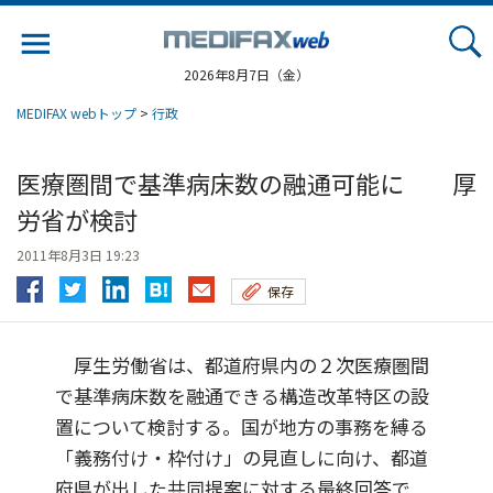
Jump
to
navigation
2026年8月7日（金）
MEDIFAX webトップ
>
行政
医療圏間で基準病床数の融通可能に 厚
労省が検討
2011年8月3日 19:23
保存
厚生労働省は、都道府県内の２次医療圏間
で基準病床数を融通できる構造改革特区の設
置について検討する。国が地方の事務を縛る
「義務付け・枠付け」の見直しに向け、都道
府県が出した共同提案に対する最終回答で