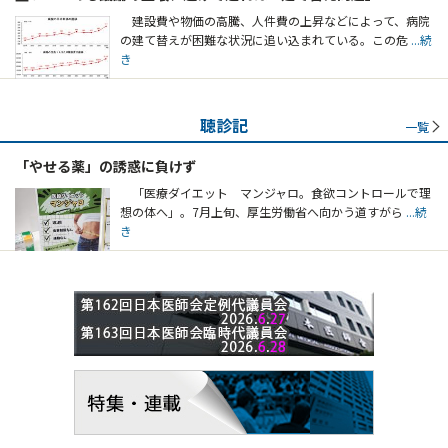
建設費や物価の高騰、人件費の上昇などによって、病院
の建て替えが困難な状況に追い込まれている。この危
...続
き
聴診記
一覧
「やせる薬」の誘惑に負けず
「医療ダイエット マンジャロ。食欲コントロールで理
想の体へ」。7月上旬、厚生労働省へ向かう道すがら
...続
き