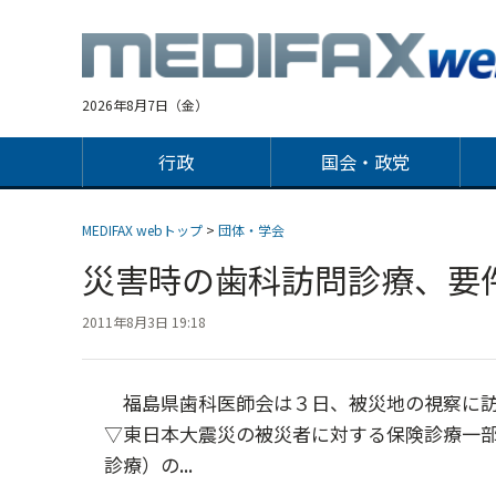
Jump
to
navigation
2026年8月7日（金）
行政
国会・政党
MEDIFAX webトップ
>
団体・学会
災害時の歯科訪問診療、要
2011年8月3日 19:18
福島県歯科医師会は３日、被災地の視察に訪
▽東日本大震災の被災者に対する保険診療一
診療）の...