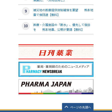
被災地の医療提供体制確保を要望 熊本地
震で保団連【無料】
医療・介護施設の「断水」、優先して復旧
を 熊本地震、公明が要請【無料】
ページの先頭へ