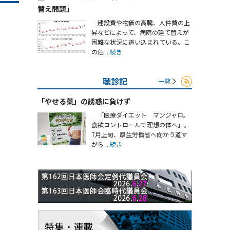
替え問題」
建設費や物価の高騰、人件費の上
昇などによって、病院の建て替えが
困難な状況に追い込まれている。こ
の危
...続き
聴診記
一覧
「やせる薬」の誘惑に負けず
「医療ダイエット マンジャロ。
食欲コントロールで理想の体へ」。
7月上旬、厚生労働省へ向かう道す
がら
...続き