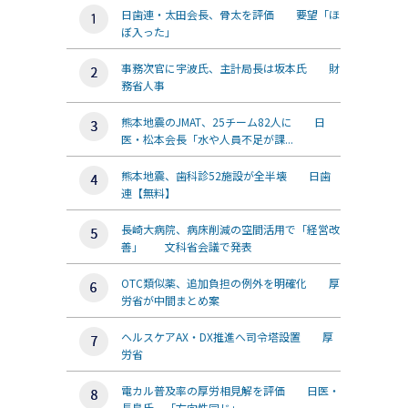
日歯連・太田会長、骨太を評価 要望「ほ
ぼ入った」
事務次官に宇波氏、主計局長は坂本氏 財
務省人事
熊本地震のJMAT、25チーム82人に 日
医・松本会長「水や人員不足が課...
熊本地震、歯科診52施設が全半壊 日歯
連【無料】
長崎大病院、病床削減の空間活用で「経営改
善」 文科省会議で発表
OTC類似薬、追加負担の例外を明確化 厚
労省が中間まとめ案
ヘルスケアAX・DX推進へ司令塔設置 厚
労省
電カル普及率の厚労相見解を評価 日医・
長島氏、「方向性同じ」