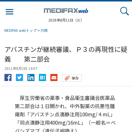
Jump
to
navigation
2026年8月11日（火）
MEDIFAX webトップ
>
行政
アバスチンが継続審議、Ｐ３の再現性に疑
義 第二部会
2011年8月2日 14:07
保存
厚生労働省の薬事・食品衛生審議会医薬品
第二部会は１日開かれ、中外製薬の抗悪性腫
瘍剤「アバスチン点滴静注用100mg/４mL」
「同点滴静注用400mg/16mL」（一般名＝ベ
バシズマブ〈遺伝子組換え〉...