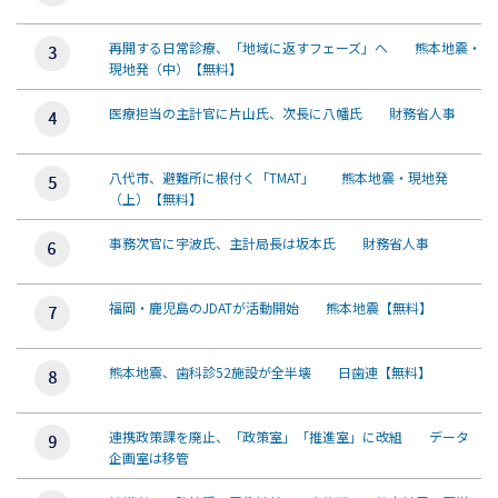
再開する日常診療、「地域に返すフェーズ」へ 熊本地震・
現地発（中）【無料】
医療担当の主計官に片山氏、次長に八幡氏 財務省人事
八代市、避難所に根付く「TMAT」 熊本地震・現地発
（上）【無料】
事務次官に宇波氏、主計局長は坂本氏 財務省人事
福岡・鹿児島のJDATが活動開始 熊本地震【無料】
熊本地震、歯科診52施設が全半壊 日歯連【無料】
連携政策課を廃止、「政策室」「推進室」に改組 データ
企画室は移管