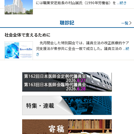
には職業安定局長の村山誠氏（1990年労働省）を
...続き
聴診記
一覧
社会全体で支えるために
先月閉会した特別国会では、議員立法の改正医療的ケア
児支援法が衆参共に全会一致で成立した。議員立法の
...続
き