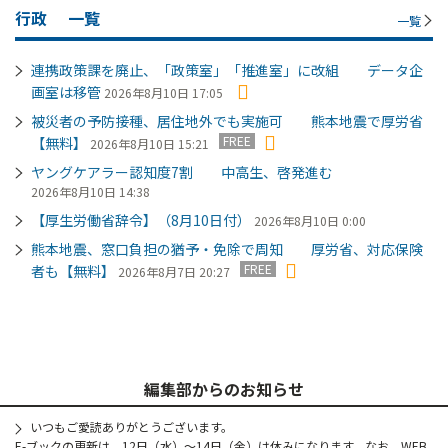
行政
一覧
一覧
連携政策課を廃止、「政策室」「推進室」に改組 データ企
画室は移管
2026年8月10日 17:05
被災者の予防接種、居住地外でも実施可 熊本地震で厚労省
FREE
【無料】
2026年8月10日 15:21
ヤングケアラー認知度7割 中高生、啓発進む
2026年8月10日 14:38
【厚生労働省辞令】（8月10日付）
2026年8月10日 0:00
熊本地震、窓口負担の猶予・免除で周知 厚労省、対応保険
FREE
者も【無料】
2026年8月7日 20:27
編集部からのお知らせ
いつもご愛読ありがとうございます。
E-ブックの更新は、12日（水）～14日（金）は休みになります。なお、WEB