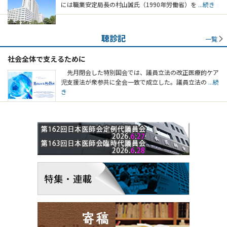
には職業安定局長の村山誠氏（1990年労働省）を
...続き
聴診記
一覧
社会全体で支えるために
先月閉会した特別国会では、議員立法の改正医療的ケア
児支援法が衆参共に全会一致で成立した。議員立法の
...続
き