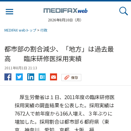
Jump
to
navigation
2026年8月10日（月）
MEDIFAX webトップ
>
行政
都市部の割合減少、「地方」は過去最
高 臨床研修医採用実績
2011年8月1日 21:13
保存
厚生労働省は１日、2011年度の臨床研修医
採用実績の調査結果を公表した。採用実績は
7672人で前年度から166人増え、３年ぶりに
増加した。採用割合は都市部６都府県（東
京、神奈川、愛知、京都、大阪、福...