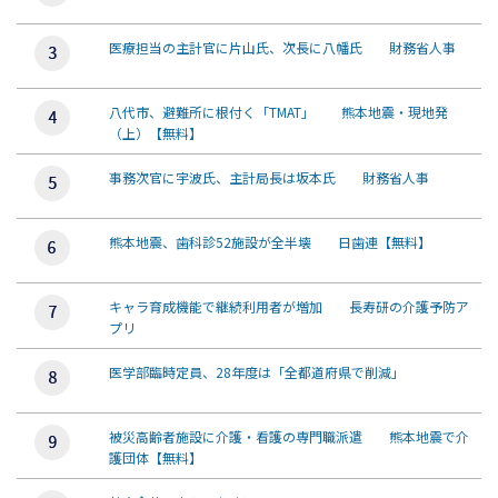
医療担当の主計官に片山氏、次長に八幡氏 財務省人事
八代市、避難所に根付く「TMAT」 熊本地震・現地発
（上）【無料】
事務次官に宇波氏、主計局長は坂本氏 財務省人事
熊本地震、歯科診52施設が全半壊 日歯連【無料】
キャラ育成機能で継続利用者が増加 長寿研の介護予防ア
プリ
医学部臨時定員、28年度は「全都道府県で削減」
被災高齢者施設に介護・看護の専門職派遣 熊本地震で介
護団体【無料】