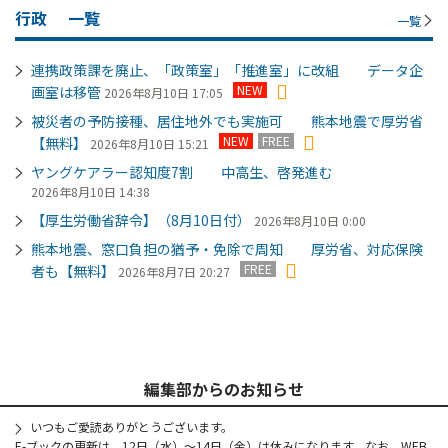
行政
一覧
一覧
連携政策課を廃止、「政策室」「推進室」に改組 データ企
NEW
画室は移管
2026年8月10日 17:05
被災者の予防接種、居住地外でも実施可 熊本地震で厚労省
NEW
FREE
【無料】
2026年8月10日 15:21
ヤングケアラー認知度7割 中高生、啓発進む
2026年8月10日 14:38
【厚生労働省辞令】（8月10日付）
2026年8月10日 0:00
熊本地震、窓口負担の猶予・免除で周知 厚労省、対応保険
FREE
者も【無料】
2026年8月7日 20:27
編集部からのお知らせ
いつもご愛読ありがとうございます。
E-ブックの更新は、12日（水）～14日（金）は休みになります。なお、WEB