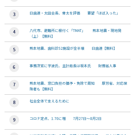
日歯連・太田会長、骨太を評価 要望「ほぼ入った」
八代市、避難所に根付く「TMAT」 熊本地震・現地発
（上）【無料】
熊本地震、歯科診52施設が全半壊 日歯連【無料】
事務次官に宇波氏、主計局長は坂本氏 財務省人事
熊本地震、窓口負担の猶予・免除で周知 厚労省、対応保
険者も【無料】
社会全体で支えるために
コロナ定点、1.70に増 7月27日～8月2日