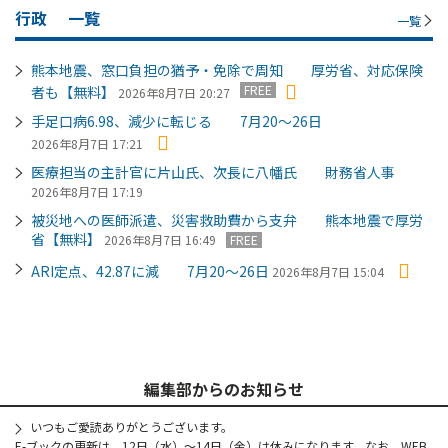
行政
一覧
一覧
熊本地震、窓口負担の猶予・免除で周知 厚労省、対応保険
FREE
者も【無料】
2026年8月7日 20:27
手足口病6.98、減少に転じる 7月20～26日
2026年8月7日 17:21
医療担当の主計官に片山氏、次長に八幡氏 財務省人事
2026年8月7日 17:19
被災地への医師派遣、災害救助費から支弁 熊本地震で厚労
省【無料】
2026年8月7日 16:49
FREE
ARI定点、42.87に減 7月20～26日
2026年8月7日 15:04
編集部からのお知らせ
いつもご愛読ありがとうございます。
E-ブックの更新は、12日（水）～14日（金）は休みになります。なお、WEB