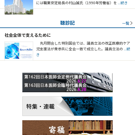
には職業安定局長の村山誠氏（1990年労働省）を
...続き
聴診記
一覧
社会全体で支えるために
先月閉会した特別国会では、議員立法の改正医療的ケア
児支援法が衆参共に全会一致で成立した。議員立法の
...続
き