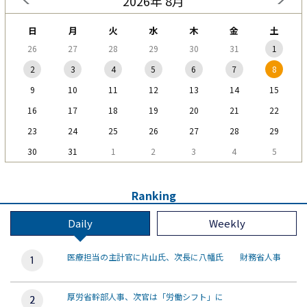
2026年 8月
日
月
火
水
木
金
土
26
27
28
29
30
31
1
2
3
4
5
6
7
8
9
10
11
12
13
14
15
16
17
18
19
20
21
22
23
24
25
26
27
28
29
30
31
1
2
3
4
5
Ranking
Daily
Weekly
医療担当の主計官に片山氏、次長に八幡氏 財務省人事
厚労省幹部人事、次官は「労働シフト」に