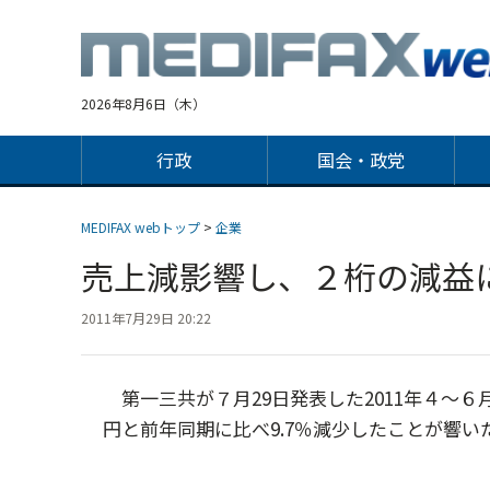
Jump
to
navigation
2026年8月6日（木）
行政
国会・政党
MEDIFAX webトップ
>
企業
売上減影響し、２桁の減
2011年7月29日 20:22
第一三共が７月29日発表した2011年４～６月
円と前年同期に比べ9.7％減少したことが響い