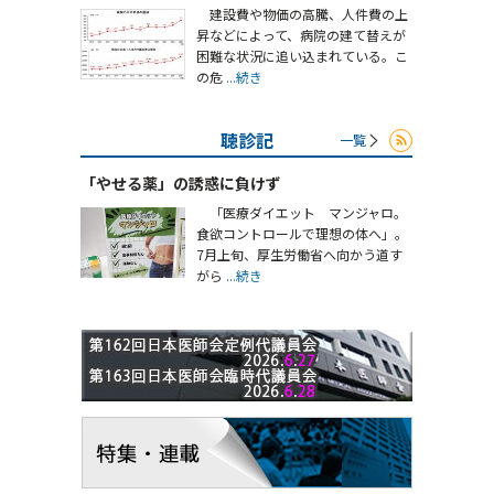
建設費や物価の高騰、人件費の上
昇などによって、病院の建て替えが
困難な状況に追い込まれている。こ
の危
...続き
聴診記
一覧
「やせる薬」の誘惑に負けず
「医療ダイエット マンジャロ。
食欲コントロールで理想の体へ」。
7月上旬、厚生労働省へ向かう道す
がら
...続き