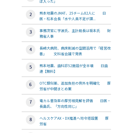
ぼ入った」
熊本地震のJMAT、25チーム82人に 日
医・松本会長「水や人員不足が課...
事務次官に宇波氏、主計局長は坂本氏 財
務省人事
長崎大病院、病床削減の空間活用で「経営改
善」 文科省会議で発表
熊本地震、歯科診52施設が全半壊 日歯
連【無料】
OTC類似薬、追加負担の例外を明確化 厚
労省が中間まとめ案
電カル普及率の厚労相見解を評価 日医・
長島氏、「方向性同じ」
ヘルスケアAX・DX推進へ司令塔設置 厚
労省