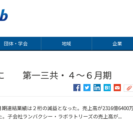
団体・学会
地域
企業
益に 第一三共・４～６月期
期連結業績は２桁の減益となった。売上高が2316億6400
た。子会社ランバクシー・ラボラトリーズの売上高が...