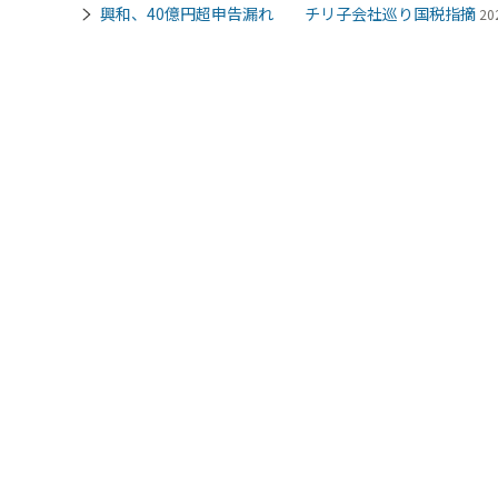
興和、40億円超申告漏れ チリ子会社巡り国税指摘
20