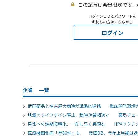
この記事は会員限定です。
ログインＩＤとパスワードを
お持ちの方はこちらから
ログイン
企業
一覧
武田薬品と名古屋大病院が戦略的連携 臨床開発環境
地震でライフライン停止、臨時休業相次ぐ 薬局チェ
男性への定期接種化、一刻も早く実現を HPVワクチン
医療機関倒産「年80件」も 帝国DB、今年上半期は