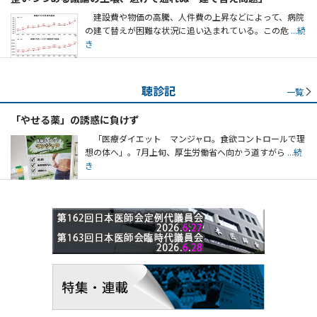
建設費や物価の高騰、人件費の上昇などによって、病院
の建て替えが困難な状況に追い込まれている。この危
...続
き
聴診記
一覧
「やせる薬」の誘惑に負けず
「医療ダイエット マンジャロ。食欲コントロールで理
想の体へ」。7月上旬、厚生労働省へ向かう道すがら
...続
き