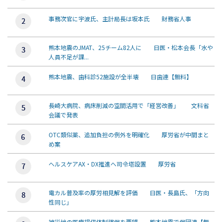
事務次官に宇波氏、主計局長は坂本氏 財務省人事
熊本地震のJMAT、25チーム82人に 日医・松本会長「水や
人員不足が課...
熊本地震、歯科診52施設が全半壊 日歯連【無料】
長崎大病院、病床削減の空間活用で「経営改善」 文科省
会議で発表
OTC類似薬、追加負担の例外を明確化 厚労省が中間まと
め案
ヘルスケアAX・DX推進へ司令塔設置 厚労省
電カル普及率の厚労相見解を評価 日医・長島氏、「方向
性同じ」
被災地の医療提供体制確保を要望 熊本地震で保団連【無