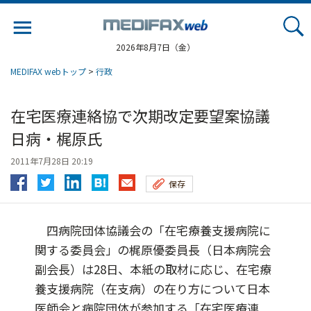
Jump
to
navigation
2026年8月7日（金）
MEDIFAX webトップ
>
行政
在宅医療連絡協で次期改定要望案協議
日病・梶原氏
2011年7月28日 20:19
保存
四病院団体協議会の「在宅療養支援病院に
関する委員会」の梶原優委員長（日本病院会
副会長）は28日、本紙の取材に応じ、在宅療
養支援病院（在支病）の在り方について日本
医師会と病院団体が参加する「在宅医療連...