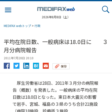
Jump
to
navigation
2026年8月8日（土）
MEDIFAX webトップ
>
行政
平均在院日数、一般病床は18.0日に ３
月分病院報告
2011年7月28日 20:10
保存
厚生労働省は28日、2011年３月分の病院報
告（概数）を発表した。一般病床の平均在院
日数は18.0日となった。東日本大震災の影響
で岩手、宮城、福島の３県のうち合計21施設
（病院18施設、診療所３施設...