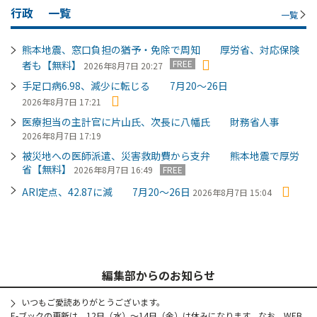
行政
一覧
一覧
熊本地震、窓口負担の猶予・免除で周知 厚労省、対応保険
FREE
者も【無料】
2026年8月7日 20:27
手足口病6.98、減少に転じる 7月20～26日
2026年8月7日 17:21
医療担当の主計官に片山氏、次長に八幡氏 財務省人事
2026年8月7日 17:19
被災地への医師派遣、災害救助費から支弁 熊本地震で厚労
省【無料】
2026年8月7日 16:49
FREE
ARI定点、42.87に減 7月20～26日
2026年8月7日 15:04
編集部からのお知らせ
いつもご愛読ありがとうございます。
E-ブックの更新は、12日（水）～14日（金）は休みになります。なお、WEB