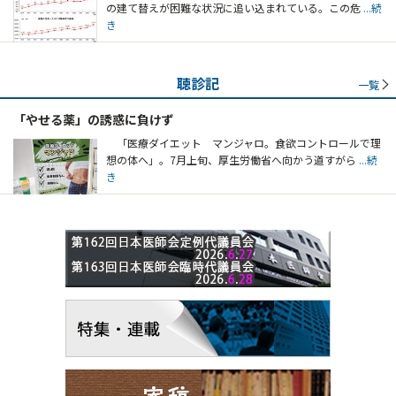
の建て替えが困難な状況に追い込まれている。この危
...続
き
聴診記
一覧
「やせる薬」の誘惑に負けず
「医療ダイエット マンジャロ。食欲コントロールで理
想の体へ」。7月上旬、厚生労働省へ向かう道すがら
...続
き