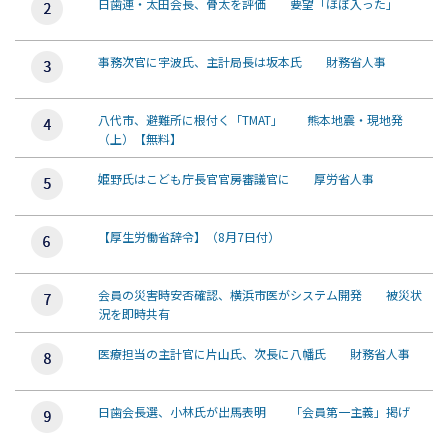
日歯連・太田会長、骨太を評価 要望「ほぼ入った」
事務次官に宇波氏、主計局長は坂本氏 財務省人事
八代市、避難所に根付く「TMAT」 熊本地震・現地発
（上）【無料】
姫野氏はこども庁長官官房審議官に 厚労省人事
【厚生労働省辞令】（8月7日付）
会員の災害時安否確認、横浜市医がシステム開発 被災状
況を即時共有
医療担当の主計官に片山氏、次長に八幡氏 財務省人事
日歯会長選、小林氏が出馬表明 「会員第一主義」掲げ