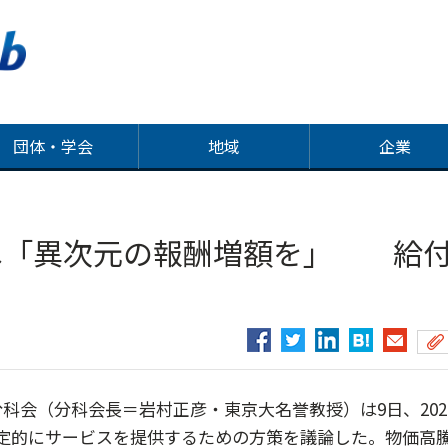
団体・学会
地域
企業
へ「異次元の報酬増額を」 給
会（分科会長＝岩村正彦・東京大名誉教授）は9日、202
定的にサービスを提供するための方策を議論した。物価高