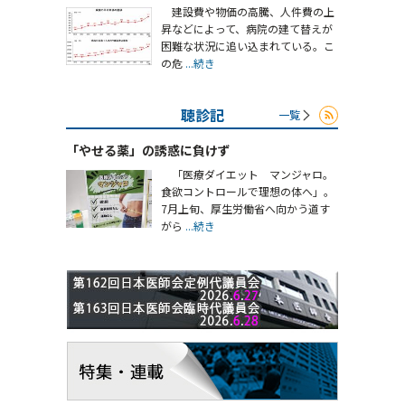
建設費や物価の高騰、人件費の上
昇などによって、病院の建て替えが
困難な状況に追い込まれている。こ
の危
...続き
聴診記
一覧
「やせる薬」の誘惑に負けず
「医療ダイエット マンジャロ。
食欲コントロールで理想の体へ」。
7月上旬、厚生労働省へ向かう道す
がら
...続き