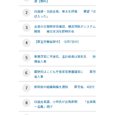
連【無料】
日歯連・太田会長、骨太を評価 要望「ほ
ぼ入った」
会員の災害時安否確認、横浜市医がシステム
開発 被災状況を即時共有
【厚生労働省辞令】（8月7日付）
事務次官に宇波氏、主計局長は坂本氏 財
務省人事
姫野氏はこども庁長官官房審議官に 厚労
省人事
医政局の組織再編を通知 厚労省、4日付
日歯会長選、小林氏が出馬表明 「会員第
一主義」掲げ