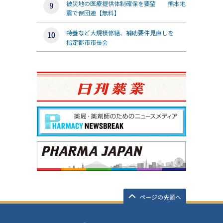
被災地の医療提供体制確保を要望 熊本地
震で保団連【無料】
特養など大規模修繕、補助要件見直しを
指定都市市長会
ページの先頭へ