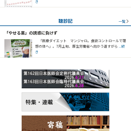
き
聴診記
一覧
「やせる薬」の誘惑に負けず
「医療ダイエット マンジャロ。食欲コントロールで理
想の体へ」。7月上旬、厚生労働省へ向かう道すがら
...続
き