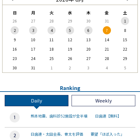
日
月
火
水
木
金
土
26
27
28
29
30
31
1
2
3
4
5
6
7
8
9
10
11
12
13
14
15
16
17
18
19
20
21
22
23
24
25
26
27
28
29
30
31
1
2
3
4
5
Ranking
Daily
Weekly
熊本地震、歯科診52施設が全半壊 日歯連【無料】
日歯連・太田会長、骨太を評価 要望「ほぼ入った」