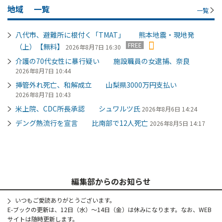
地域
一覧
一覧
八代市、避難所に根付く「TMAT」 熊本地震・現地発
FREE
（上）【無料】
2026年8月7日 16:30
介護の70代女性に暴行疑い 施設職員の女逮捕、奈良
2026年8月7日 10:44
挿管外れ死亡、和解成立 山梨県3000万円支払い
2026年8月7日 10:43
米上院、CDC所長承認 シュワルツ氏
2026年8月6日 14:24
デング熱流行を宣言 比南部で12人死亡
2026年8月5日 14:17
編集部からのお知らせ
いつもご愛読ありがとうございます。
E-ブックの更新は、12日（水）～14日（金）は休みになります。なお、WEB
サイトは随時更新します。