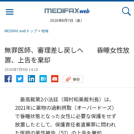
Jump
to
navigation
2026年8月7日（金）
MEDIFAX webトップ
>
地域
無罪医師、審理差し戻しへ 昏睡女性放
置、上告を棄却
2026年7月9日 14:18
保存
最高裁第2小法廷（岡村和美裁判長）は、
2021年に薬物の過剰摂取（オーバードーズ）
で昏睡状態となった女性に必要な保護をせず
放置したとして、保護責任者遺棄罪に問われ
た医師の男性被告（52）の上告を棄却...