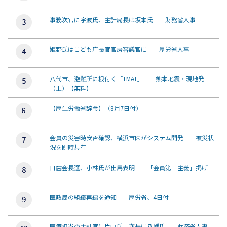
事務次官に宇波氏、主計局長は坂本氏 財務省人事
姫野氏はこども庁長官官房審議官に 厚労省人事
八代市、避難所に根付く「TMAT」 熊本地震・現地発
（上）【無料】
【厚生労働省辞令】（8月7日付）
会員の災害時安否確認、横浜市医がシステム開発 被災状
況を即時共有
日歯会長選、小林氏が出馬表明 「会員第一主義」掲げ
医政局の組織再編を通知 厚労省、4日付
医療担当の主計官に片山氏、次長に八幡氏 財務省人事