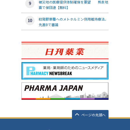
被災地の医療提供体制確保を要望 熊本地
震で保団連【無料】
初発膠芽腫へのメトホルミン併用維持療法、
先進Bで審議
ページの先頭へ