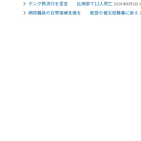
デング熱流行を宣言 比南部で12人死亡
2026年8月5日 1
病院職員の日常復帰支援を 能登の被災経験基に訴え