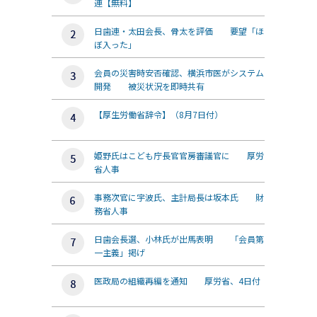
連【無料】
日歯連・太田会長、骨太を評価 要望「ほ
ぼ入った」
会員の災害時安否確認、横浜市医がシステム
開発 被災状況を即時共有
【厚生労働省辞令】（8月7日付）
姫野氏はこども庁長官官房審議官に 厚労
省人事
事務次官に宇波氏、主計局長は坂本氏 財
務省人事
日歯会長選、小林氏が出馬表明 「会員第
一主義」掲げ
医政局の組織再編を通知 厚労省、4日付