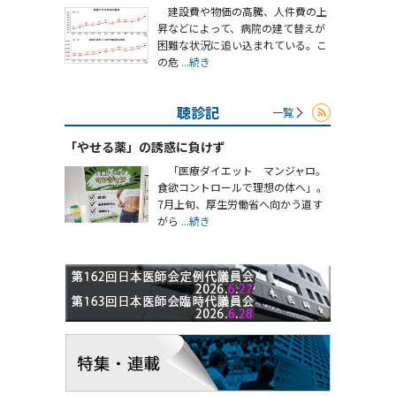
建設費や物価の高騰、人件費の上
昇などによって、病院の建て替えが
困難な状況に追い込まれている。こ
の危
...続き
聴診記
一覧
「やせる薬」の誘惑に負けず
「医療ダイエット マンジャロ。
食欲コントロールで理想の体へ」。
7月上旬、厚生労働省へ向かう道す
がら
...続き