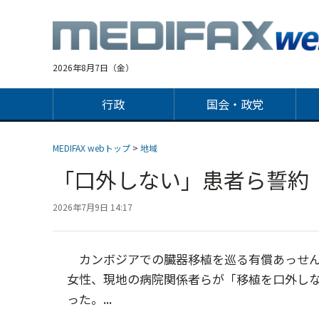
Jump
to
navigation
2026年8月7日（金）
行政
国会・政党
MEDIFAX webトップ
>
地域
「口外しない」患者ら誓
2026年7月9日 14:17
カンボジアでの臓器移植を巡る有償あっせん
女性、現地の病院関係者らが「移植を口外しな
った。...