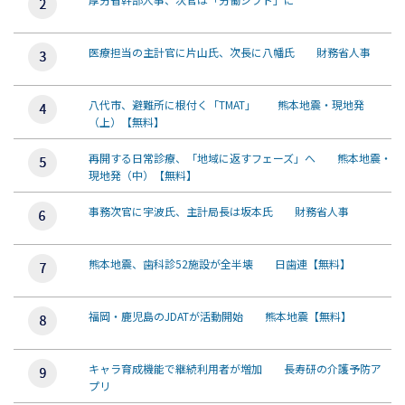
医療担当の主計官に片山氏、次長に八幡氏 財務省人事
八代市、避難所に根付く「TMAT」 熊本地震・現地発
（上）【無料】
再開する日常診療、「地域に返すフェーズ」へ 熊本地震・
現地発（中）【無料】
事務次官に宇波氏、主計局長は坂本氏 財務省人事
熊本地震、歯科診52施設が全半壊 日歯連【無料】
福岡・鹿児島のJDATが活動開始 熊本地震【無料】
キャラ育成機能で継続利用者が増加 長寿研の介護予防ア
プリ