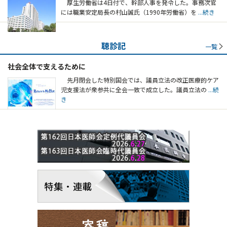
厚生労働省は4日付で、幹部人事を発令した。事務次官
には職業安定局長の村山誠氏（1990年労働省）を
...続き
聴診記
一覧
社会全体で支えるために
先月閉会した特別国会では、議員立法の改正医療的ケア
児支援法が衆参共に全会一致で成立した。議員立法の
...続
き