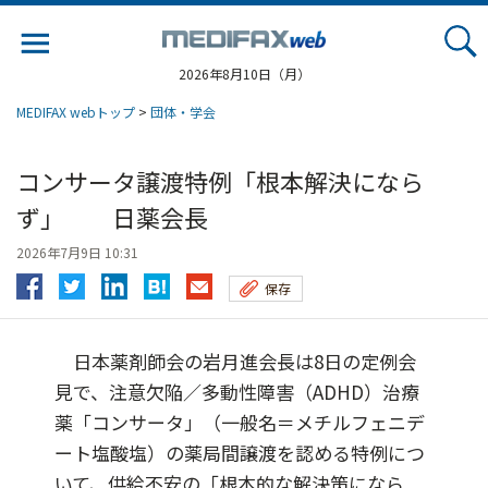
Jump
to
navigation
2026年8月10日（月）
MEDIFAX webトップ
>
団体・学会
コンサータ譲渡特例「根本解決になら
ず」 日薬会長
2026年7月9日 10:31
保存
日本薬剤師会の岩月進会長は8日の定例会
見で、注意欠陥／多動性障害（ADHD）治療
薬「コンサータ」（一般名＝メチルフェニデ
ート塩酸塩）の薬局間譲渡を認める特例につ
いて、供給不安の「根本的な解決策になら...