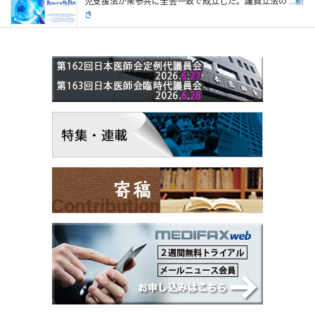
児支援法が衆参共に全会一致で成立した。議員立法の
...続
き