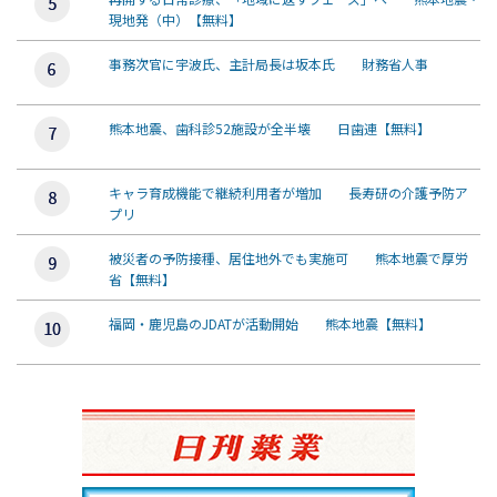
現地発（中）【無料】
事務次官に宇波氏、主計局長は坂本氏 財務省人事
熊本地震、歯科診52施設が全半壊 日歯連【無料】
キャラ育成機能で継続利用者が増加 長寿研の介護予防ア
プリ
被災者の予防接種、居住地外でも実施可 熊本地震で厚労
省【無料】
福岡・鹿児島のJDATが活動開始 熊本地震【無料】