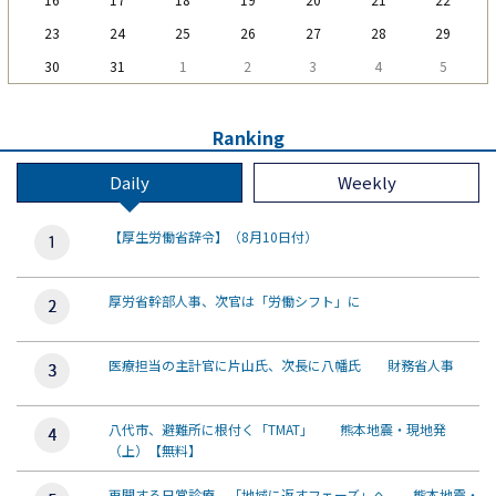
23
24
25
26
27
28
29
30
31
1
2
3
4
5
Ranking
Daily
Weekly
【厚生労働省辞令】（8月10日付）
厚労省幹部人事、次官は「労働シフト」に
医療担当の主計官に片山氏、次長に八幡氏 財務省人事
八代市、避難所に根付く「TMAT」 熊本地震・現地発
（上）【無料】
再開する日常診療、「地域に返すフェーズ」へ 熊本地震・