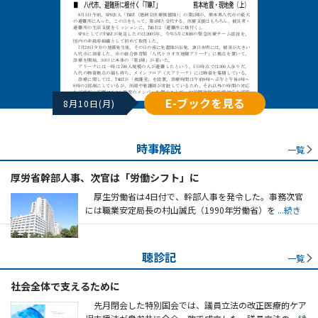
E-ブックを見る
8月10日(月)
時事解説
一覧
厚労省幹部人事、次官は「労働シフト」に
厚生労働省は4日付で、幹部人事を発令した。事務次官
には職業安定局長の村山誠氏（1990年労働省）を
...続き
聴診記
一覧
社会全体で支えるために
先月閉会した特別国会では、議員立法の改正医療的ケア