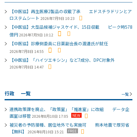
【中医協】再生医療2製品の収載了承 エドスチラドリンとア
ロステムシート
2026年7月9日 10:23
【中医協】大型品候補ジャスケイド、15日収載 ピーク時578
億円
2026年7月9日 10:12
【中医協】診療側委員に日薬副会長の渡邊氏が就任
2026年7月8日 14:55
【中医協】「ハイツエキシン」など7成分、DPC対象外
2026年7月8日 14:47
行政
一覧
一覧
連携政策課を廃止、「政策室」「推進室」に改組 データ企
NEW
画室は移管
2026年8月10日 17:05
被災者の予防接種、居住地外でも実施可 熊本地震で厚労省
FREE
【無料】
2026年8月10日 15:21