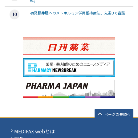
料】
初発膠芽腫へのメトホルミン併用維持療法、先進Bで審議
ページの先頭へ
MEDIFAX webとは