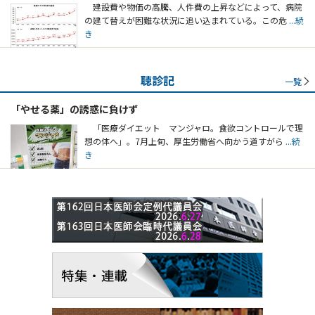
建設費や物価の高騰、人件費の上昇などによって、病院
の建て替えが困難な状況に追い込まれている。この危
...続
き
聴診記
一覧
「やせる薬」の誘惑に負けず
「医療ダイエット マンジャロ。食欲コントロールで理
想の体へ」。7月上旬、厚生労働省へ向かう道すがら
...続
き