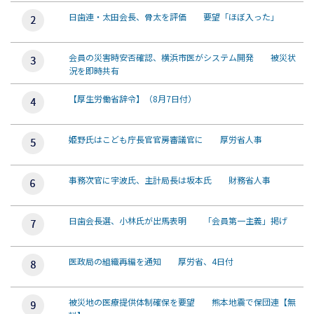
日歯連・太田会長、骨太を評価 要望「ほぼ入った」
会員の災害時安否確認、横浜市医がシステム開発 被災状
況を即時共有
【厚生労働省辞令】（8月7日付）
姫野氏はこども庁長官官房審議官に 厚労省人事
事務次官に宇波氏、主計局長は坂本氏 財務省人事
日歯会長選、小林氏が出馬表明 「会員第一主義」掲げ
医政局の組織再編を通知 厚労省、4日付
被災地の医療提供体制確保を要望 熊本地震で保団連【無