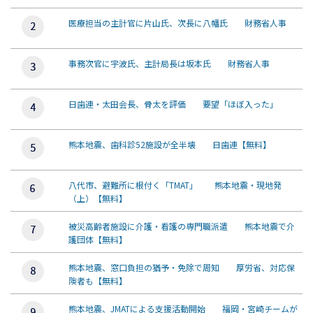
医療担当の主計官に片山氏、次長に八幡氏 財務省人事
事務次官に宇波氏、主計局長は坂本氏 財務省人事
日歯連・太田会長、骨太を評価 要望「ほぼ入った」
熊本地震、歯科診52施設が全半壊 日歯連【無料】
八代市、避難所に根付く「TMAT」 熊本地震・現地発
（上）【無料】
被災高齢者施設に介護・看護の専門職派遣 熊本地震で介
護団体【無料】
熊本地震、窓口負担の猶予・免除で周知 厚労省、対応保
険者も【無料】
熊本地震、JMATによる支援活動開始 福岡・宮崎チームが