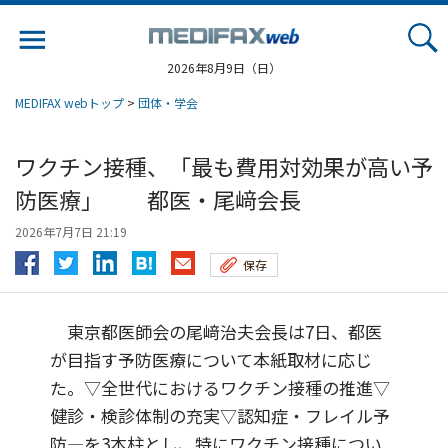
Jump
to
navigation
2026年8月9日（日）
MEDIFAX webトップ
>
団体・学会
ワクチン接種、「最も費用対効果が高い予
防医療」 都医・尾﨑会長
2026年7月7日 21:19
保存
東京都医師会の尾﨑治夫会長は7日、都医
が目指す予防医療について本紙取材に応じ
た。▽全世代におけるワクチン接種の推進▽
健診・検診体制の充実▽認知症・フレイル予
防―を3本柱とし、特にワクチン接種につい