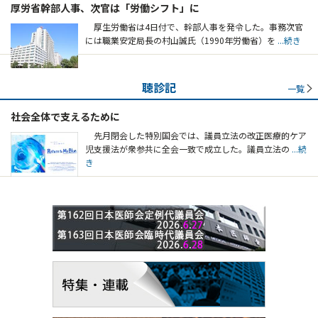
厚労省幹部人事、次官は「労働シフト」に
厚生労働省は4日付で、幹部人事を発令した。事務次官
には職業安定局長の村山誠氏（1990年労働省）を
...続き
聴診記
一覧
社会全体で支えるために
先月閉会した特別国会では、議員立法の改正医療的ケア
児支援法が衆参共に全会一致で成立した。議員立法の
...続
き