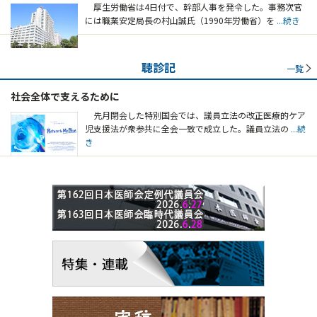
厚生労働省は4日付で、幹部人事を発令した。事務次官
には職業安定局長の村山誠氏（1990年労働省）を
...続き
聴診記
一覧
社会全体で支えるために
先月閉会した特別国会では、議員立法の改正医療的ケア
児支援法が衆参共に全会一致で成立した。議員立法の
...続
き