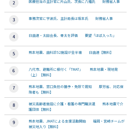
医療担当の主計官に片山氏、次長に八幡氏 財務省人事
事務次官に宇波氏、主計局長は坂本氏 財務省人事
日歯連・太田会長、骨太を評価 要望「ほぼ入った」
熊本地震、歯科診52施設が全半壊 日歯連【無料】
八代市、避難所に根付く「TMAT」 熊本地震・現地発
（上）【無料】
熊本地震、窓口負担の猶予・免除で周知 厚労省、対応保
険者も【無料】
被災高齢者施設に介護・看護の専門職派遣 熊本地震で介
護団体【無料】
熊本地震、JMATによる支援活動開始 福岡・宮崎チームが
被災地入り【無料】