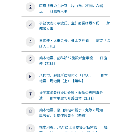
医療担当の主計官に片山氏、次長に八幡
氏 財務省人事
事務次官に宇波氏、主計局長は坂本氏 財
務省人事
日歯連・太田会長、骨太を評価 要望「ほ
ぼ入った」
熊本地震、歯科診52施設が全半壊 日歯
連【無料】
八代市、避難所に根付く「TMAT」 熊本
地震・現地発（上）【無料】
被災高齢者施設に介護・看護の専門職派
遣 熊本地震で介護団体【無料】
熊本地震、窓口負担の猶予・免除で周知
厚労省、対応保険者も【無料】
熊本地震、JMATによる支援活動開始 福