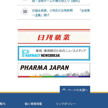
岡・宮崎チームが被災地入り【無料】
日歯会長選、小林氏が出馬表明 「会員第
一主義」掲げ
ページの先頭へ
案内
個人情報保護
リンクポリシー