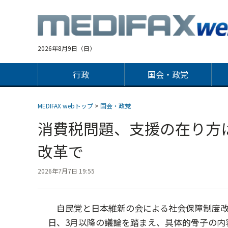
Jump
to
navigation
2026年8月9日（日）
行政
国会・政党
MEDIFAX webトップ
>
国会・政党
消費税問題、支援の在り方
改革で
2026年7月7日 19:55
自民党と日本維新の会による社会保障制度改
日、3月以降の議論を踏まえ、具体的骨子の内