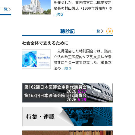
を発令した。事務次官には職業安定
局長の村山誠氏（1990年労働省）を
一覧
...続き
聴診記
一覧
社会全体で支えるために
先月閉会した特別国会では、議員
立法の改正医療的ケア児支援法が衆
参共に全会一致で成立した。議員立
法の
...続き