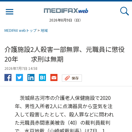
Jump
to
navigation
2026年8月9日（日）
MEDIFAX webトップ
>
地域
介護施設2人殺害一部無罪、元職員に懲役
20年 求刑は無期
2026年7月7日 14:58
保存
茨城県古河市の介護老人保健施設で2020
年、男性入所者2人に点滴器具から空気を注
入して殺害したとして、殺人罪などに問われ
た元職員赤間恵美被告（40）の裁判員裁判
で、水戸地裁（山崎威裁判長）は7日、1...