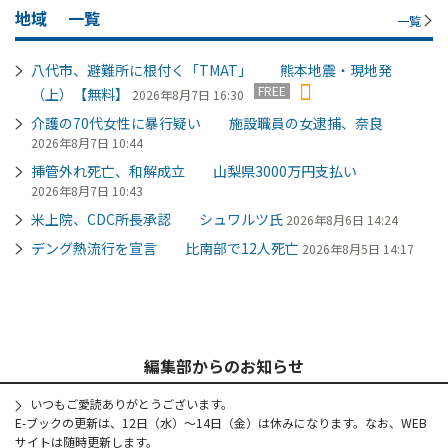
地域
一覧
一覧
八代市、避難所に根付く「TMAT」 熊本地震・現地発
FREE
（上）【無料】
2026年8月7日 16:30
介護の70代女性に暴行疑い 施設職員の女逮捕、奈良
2026年8月7日 10:44
挿管外れ死亡、和解成立 山梨県3000万円支払い
2026年8月7日 10:43
米上院、CDC所長承認 シュワルツ氏
2026年8月6日 14:24
デング熱流行を宣言 比南部で12人死亡
2026年8月5日 14:17
編集部からのお知らせ
いつもご愛読ありがとうございます。
E-ブックの更新は、12日（水）～14日（金）は休みになります。なお、WEB
サイトは随時更新します。