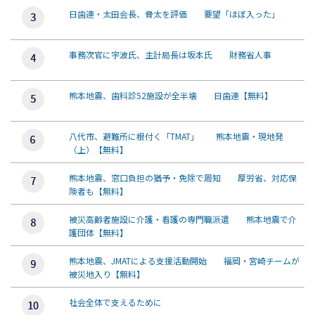
日歯連・太田会長、骨太を評価 要望「ほぼ入った」
事務次官に宇波氏、主計局長は坂本氏 財務省人事
熊本地震、歯科診52施設が全半壊 日歯連【無料】
八代市、避難所に根付く「TMAT」 熊本地震・現地発
（上）【無料】
熊本地震、窓口負担の猶予・免除で周知 厚労省、対応保
険者も【無料】
被災高齢者施設に介護・看護の専門職派遣 熊本地震で介
護団体【無料】
熊本地震、JMATによる支援活動開始 福岡・宮崎チームが
被災地入り【無料】
社会全体で支えるために