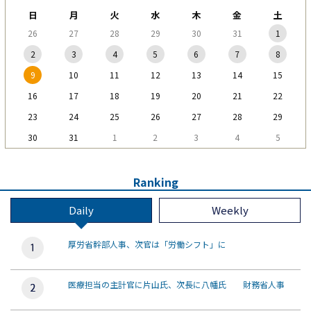
日
月
火
水
木
金
土
26
27
28
29
30
31
1
2
3
4
5
6
7
8
9
10
11
12
13
14
15
16
17
18
19
20
21
22
23
24
25
26
27
28
29
30
31
1
2
3
4
5
Ranking
Daily
Weekly
厚労省幹部人事、次官は「労働シフト」に
医療担当の主計官に片山氏、次長に八幡氏 財務省人事