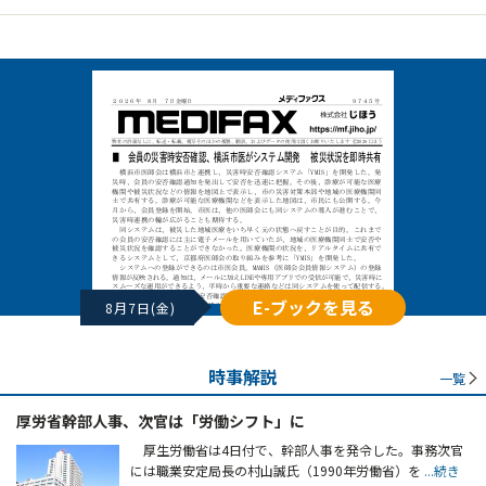
E-ブックを見る
8月7日(金)
時事解説
一覧
厚労省幹部人事、次官は「労働シフト」に
厚生労働省は4日付で、幹部人事を発令した。事務次官
には職業安定局長の村山誠氏（1990年労働省）を
...続き