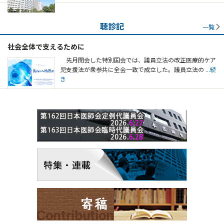
聴診記
一覧
社会全体で支えるために
先月閉会した特別国会では、議員立法の改正医療的ケア
児支援法が衆参共に全会一致で成立した。議員立法の
...続
き