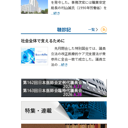
を発令した。事務次官には職業安定
局長の村山誠氏（1990年労働省）を
...続き
聴診記
一覧
社会全体で支えるために
先月閉会した特別国会では、議員
立法の改正医療的ケア児支援法が衆
参共に全会一致で成立した。議員立
法の
...続き