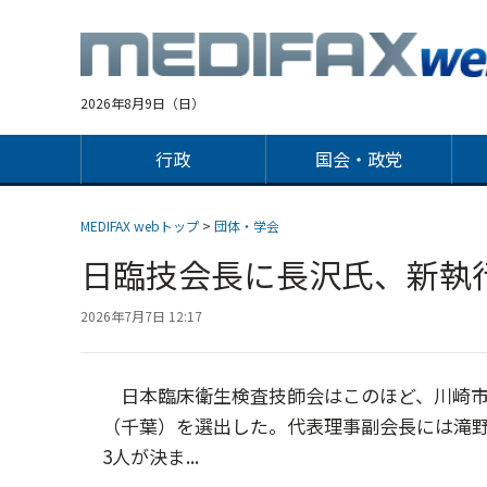
Jump
to
navigation
2026年8月9日（日）
行政
国会・政党
MEDIFAX webトップ
>
団体・学会
日臨技会長に長沢氏、新執
2026年7月7日 12:17
日本臨床衛生検査技師会はこのほど、川崎市
（千葉）を選出した。代表理事副会長には滝
3人が決ま...