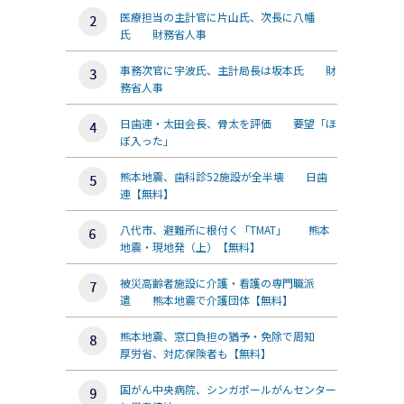
医療担当の主計官に片山氏、次長に八幡
氏 財務省人事
事務次官に宇波氏、主計局長は坂本氏 財
務省人事
日歯連・太田会長、骨太を評価 要望「ほ
ぼ入った」
熊本地震、歯科診52施設が全半壊 日歯
連【無料】
八代市、避難所に根付く「TMAT」 熊本
地震・現地発（上）【無料】
被災高齢者施設に介護・看護の専門職派
遣 熊本地震で介護団体【無料】
熊本地震、窓口負担の猶予・免除で周知
厚労省、対応保険者も【無料】
国がん中央病院、シンガポールがんセンター