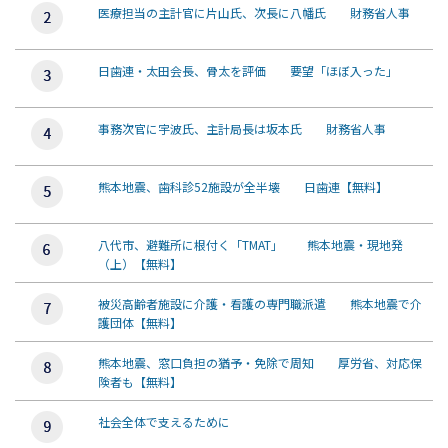
医療担当の主計官に片山氏、次長に八幡氏 財務省人事
日歯連・太田会長、骨太を評価 要望「ほぼ入った」
事務次官に宇波氏、主計局長は坂本氏 財務省人事
熊本地震、歯科診52施設が全半壊 日歯連【無料】
八代市、避難所に根付く「TMAT」 熊本地震・現地発
（上）【無料】
被災高齢者施設に介護・看護の専門職派遣 熊本地震で介
護団体【無料】
熊本地震、窓口負担の猶予・免除で周知 厚労省、対応保
険者も【無料】
社会全体で支えるために