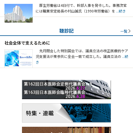
厚生労働省は4日付で、幹部人事を発令した。事務次官
には職業安定局長の村山誠氏（1990年労働省）を
...続き
聴診記
一覧
社会全体で支えるために
先月閉会した特別国会では、議員立法の改正医療的ケア
児支援法が衆参共に全会一致で成立した。議員立法の
...続
き