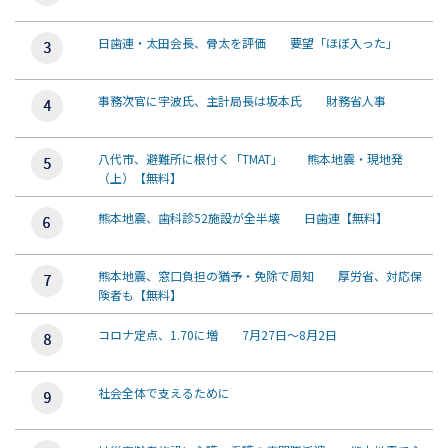
日歯連・太田会長、骨太を評価 要望「ほぼ入った」
事務次官に宇波氏、主計局長は坂本氏 財務省人事
八代市、避難所に根付く「TMAT」 熊本地震・現地発
（上）【無料】
熊本地震、歯科診52施設が全半壊 日歯連【無料】
熊本地震、窓口負担の猶予・免除で周知 厚労省、対応保
険者も【無料】
コロナ定点、1.70に増 7月27日～8月2日
社会全体で支えるために