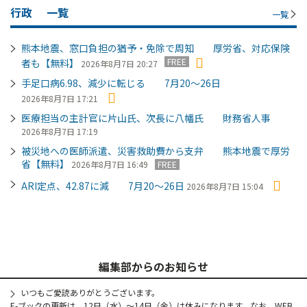
行政
一覧
一覧
熊本地震、窓口負担の猶予・免除で周知 厚労省、対応保険
FREE
者も【無料】
2026年8月7日 20:27
手足口病6.98、減少に転じる 7月20～26日
2026年8月7日 17:21
医療担当の主計官に片山氏、次長に八幡氏 財務省人事
2026年8月7日 17:19
被災地への医師派遣、災害救助費から支弁 熊本地震で厚労
省【無料】
2026年8月7日 16:49
FREE
ARI定点、42.87に減 7月20～26日
2026年8月7日 15:04
編集部からのお知らせ
いつもご愛読ありがとうございます。
E-ブックの更新は、12日（水）～14日（金）は休みになります。なお、WEB