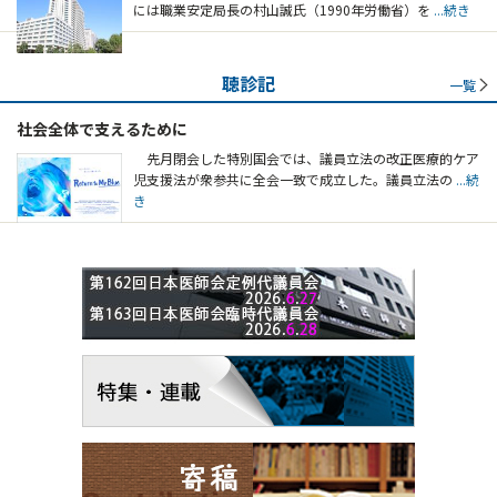
には職業安定局長の村山誠氏（1990年労働省）を
...続き
聴診記
一覧
社会全体で支えるために
先月閉会した特別国会では、議員立法の改正医療的ケア
児支援法が衆参共に全会一致で成立した。議員立法の
...続
き