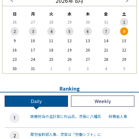
2026年 8月
日
月
火
水
木
金
土
26
27
28
29
30
31
1
2
3
4
5
6
7
8
9
10
11
12
13
14
15
16
17
18
19
20
21
22
23
24
25
26
27
28
29
30
31
1
2
3
4
5
Ranking
Daily
Weekly
医療担当の主計官に片山氏、次長に八幡氏 財務省人事
厚労省幹部人事、次官は「労働シフト」に