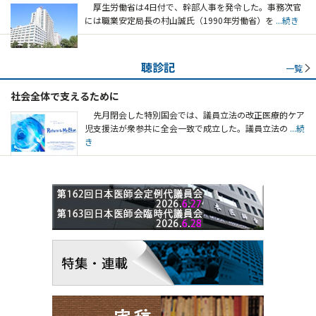
厚生労働省は4日付で、幹部人事を発令した。事務次官
には職業安定局長の村山誠氏（1990年労働省）を
...続き
聴診記
一覧
社会全体で支えるために
先月閉会した特別国会では、議員立法の改正医療的ケア
児支援法が衆参共に全会一致で成立した。議員立法の
...続
き