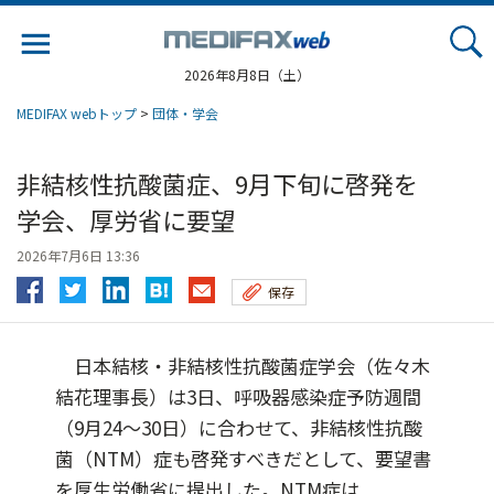
Jump
to
navigation
2026年8月8日（土）
MEDIFAX webトップ
>
団体・学会
非結核性抗酸菌症、9月下旬に啓発を
学会、厚労省に要望
2026年7月6日 13:36
保存
日本結核・非結核性抗酸菌症学会（佐々木
結花理事長）は3日、呼吸器感染症予防週間
（9月24～30日）に合わせて、非結核性抗酸
菌（NTM）症も啓発すべきだとして、要望書
を厚生労働省に提出した。NTM症は...