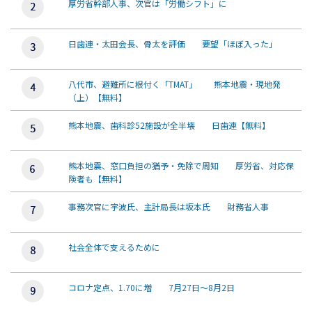
厚労省幹部人事、次官は「労働シフト」に
日歯連・太田会長、骨太を評価 要望「ほぼ入った」
八代市、避難所に根付く「TMAT」 熊本地震・現地発
（上）【無料】
熊本地震、歯科診52施設が全半壊 日歯連【無料】
熊本地震、窓口負担の猶予・免除で周知 厚労省、対応保
険者も【無料】
事務次官に宇波氏、主計局長は坂本氏 財務省人事
社会全体で支えるために
コロナ定点、1.70に増 7月27日～8月2日