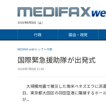
Jump
to
navigation
2026年8月8日（土）
行政
国会・政党
MEDIFAX webトップ
>
行政
国際緊急援助隊が出発式
2026年7月6日 11:00
大規模地震で被災した南米ベネズエラに派遣
日、東京都大田区の羽田空港に隣接するホールで
が...