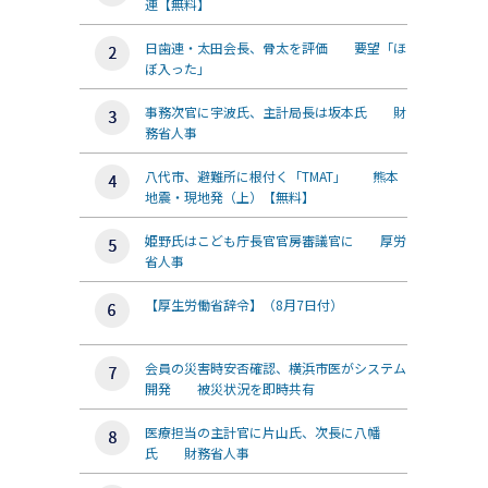
連【無料】
日歯連・太田会長、骨太を評価 要望「ほ
ぼ入った」
事務次官に宇波氏、主計局長は坂本氏 財
務省人事
八代市、避難所に根付く「TMAT」 熊本
地震・現地発（上）【無料】
姫野氏はこども庁長官官房審議官に 厚労
省人事
【厚生労働省辞令】（8月7日付）
会員の災害時安否確認、横浜市医がシステム
開発 被災状況を即時共有
医療担当の主計官に片山氏、次長に八幡
氏 財務省人事