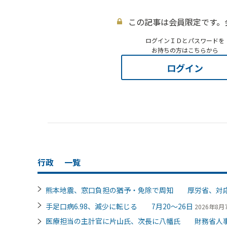
この記事は会員限定です。
ログインＩＤとパスワードを
お持ちの方はこちらから
ログイン
行政
一覧
熊本地震、窓口負担の猶予・免除で周知 厚労省、対
手足口病6.98、減少に転じる 7月20～26日
2026年8月7
医療担当の主計官に片山氏、次長に八幡氏 財務省人