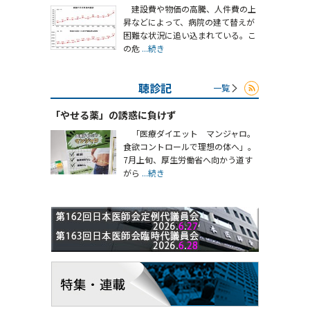
建設費や物価の高騰、人件費の上
昇などによって、病院の建て替えが
困難な状況に追い込まれている。こ
の危
...続き
聴診記
一覧
「やせる薬」の誘惑に負けず
「医療ダイエット マンジャロ。
食欲コントロールで理想の体へ」。
7月上旬、厚生労働省へ向かう道す
がら
...続き