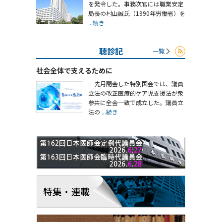
を発令した。事務次官には職業安定
局長の村山誠氏（1990年労働省）を
...続き
聴診記
一覧
社会全体で支えるために
先月閉会した特別国会では、議員
立法の改正医療的ケア児支援法が衆
参共に全会一致で成立した。議員立
法の
...続き