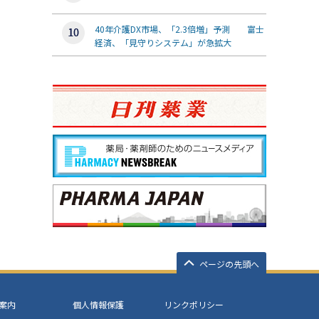
40年介護DX市場、「2.3倍増」予測 富士
経済、「見守りシステム」が急拡大
ページの先頭へ
案内
個人情報保護
リンクポリシー