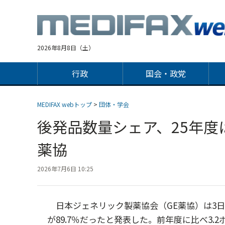
Jump
to
navigation
2026年8月8日（土）
行政
国会・政党
MEDIFAX webトップ
>
団体・学会
後発品数量シェア、25年度は
薬協
2026年7月6日 10:25
日本ジェネリック製薬協会（GE薬協）は3日、
が89.7％だったと発表した。前年度に比べ3.2