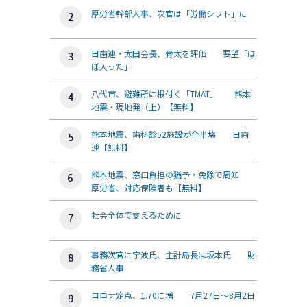
厚労省幹部人事、次官は「労働シフト」に
日歯連・太田会長、骨太を評価 要望「ほ
ぼ入った」
八代市、避難所に根付く「TMAT」 熊本
地震・現地発（上）【無料】
熊本地震、歯科診52施設が全半壊 日歯
連【無料】
熊本地震、窓口負担の猶予・免除で周知
厚労省、対応保険者も【無料】
社会全体で支えるために
事務次官に宇波氏、主計局長は坂本氏 財
務省人事
コロナ定点、1.70に増 7月27日～8月2日