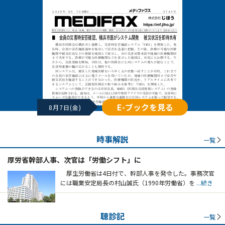
E-ブックを見る
8月7日(金)
時事解説
一覧
厚労省幹部人事、次官は「労働シフト」に
厚生労働省は4日付で、幹部人事を発令した。事務次官
には職業安定局長の村山誠氏（1990年労働省）を
...続き
聴診記
一覧