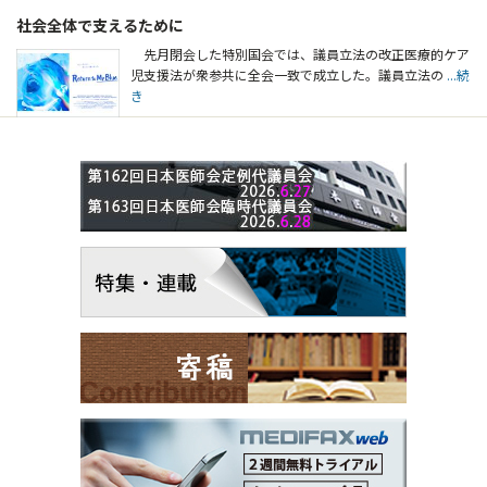
社会全体で支えるために
先月閉会した特別国会では、議員立法の改正医療的ケア
児支援法が衆参共に全会一致で成立した。議員立法の
...続
き