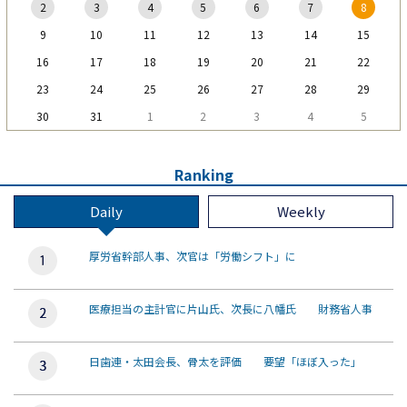
2
3
4
5
6
7
8
9
10
11
12
13
14
15
16
17
18
19
20
21
22
23
24
25
26
27
28
29
30
31
1
2
3
4
5
Ranking
Daily
Weekly
厚労省幹部人事、次官は「労働シフト」に
医療担当の主計官に片山氏、次長に八幡氏 財務省人事
日歯連・太田会長、骨太を評価 要望「ほぼ入った」