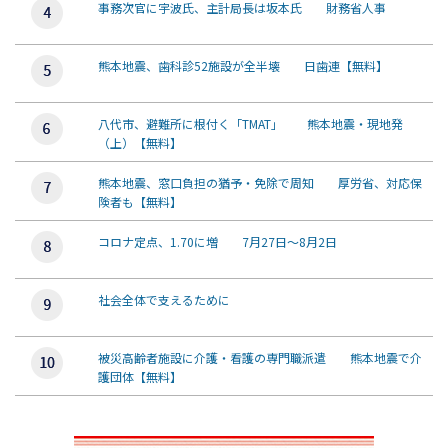
事務次官に宇波氏、主計局長は坂本氏 財務省人事
熊本地震、歯科診52施設が全半壊 日歯連【無料】
八代市、避難所に根付く「TMAT」 熊本地震・現地発
（上）【無料】
熊本地震、窓口負担の猶予・免除で周知 厚労省、対応保
険者も【無料】
コロナ定点、1.70に増 7月27日～8月2日
社会全体で支えるために
被災高齢者施設に介護・看護の専門職派遣 熊本地震で介
護団体【無料】