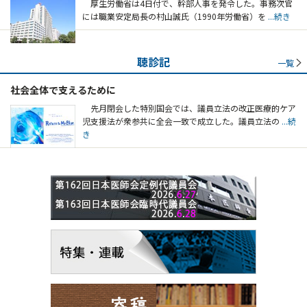
厚生労働省は4日付で、幹部人事を発令した。事務次官
には職業安定局長の村山誠氏（1990年労働省）を
...続き
聴診記
一覧
社会全体で支えるために
先月閉会した特別国会では、議員立法の改正医療的ケア
児支援法が衆参共に全会一致で成立した。議員立法の
...続
き