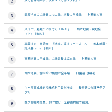
医療担当の主計官に片山氏、次長に八幡氏 財務省人事
八代市、避難所に根付く「TMAT」 熊本地震・現地発
（上）【無料】
再開する日常診療、「地域に返すフェーズ」へ 熊本地震・
現地発（中）【無料】
事務次官に宇波氏、主計局長は坂本氏 財務省人事
熊本地震、歯科診52施設が全半壊 日歯連【無料】
キャラ育成機能で継続利用者が増加 長寿研の介護予防ア
プリ
医学部臨時定員、28年度は「全都道府県で削減」