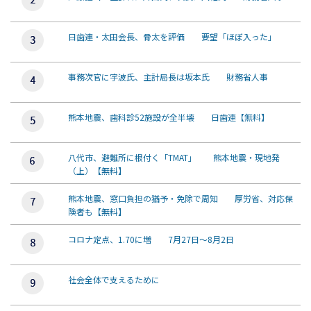
日歯連・太田会長、骨太を評価 要望「ほぼ入った」
事務次官に宇波氏、主計局長は坂本氏 財務省人事
熊本地震、歯科診52施設が全半壊 日歯連【無料】
八代市、避難所に根付く「TMAT」 熊本地震・現地発
（上）【無料】
熊本地震、窓口負担の猶予・免除で周知 厚労省、対応保
険者も【無料】
コロナ定点、1.70に増 7月27日～8月2日
社会全体で支えるために