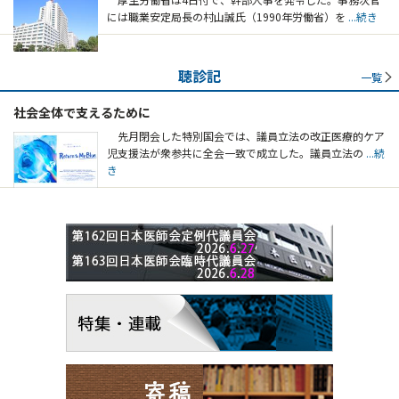
には職業安定局長の村山誠氏（1990年労働省）を
...続き
聴診記
一覧
社会全体で支えるために
先月閉会した特別国会では、議員立法の改正医療的ケア
児支援法が衆参共に全会一致で成立した。議員立法の
...続
き