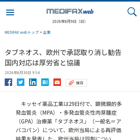
Jump
to
navigation
2026年8月9日（日）
MEDIFAX webトップ
>
企業
タブネオス、欧州で承認取り消し勧告
国内対応は厚労省と協議
2026年6月30日 9:54
保存
キッセイ薬品工業は29日付で、顕微鏡的多
発血管炎（MPA）・多発血管炎性肉芽腫症
（GPA）治療薬「タブネオス」（一般名＝ア
バコパン）について、欧州当局による再評価
結果を発表した。欧州当局は同剤につい...