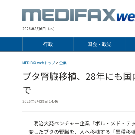
Jump
to
navigation
2026年8月6日（木）
行政
国会・政党
MEDIFAX webトップ
>
企業
ブタ腎臓移植、28年にも
で
2026年6月29日 14:46
明治大発ベンチャー企業「ポル・メド・テッ
変したブタの腎臓を、人へ移植する「異種移