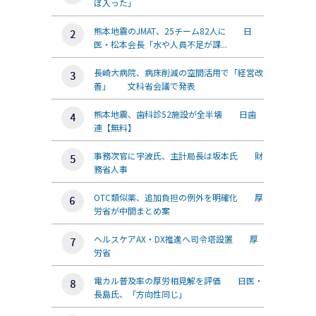
ぼ入った」
熊本地震のJMAT、25チーム82人に 日
医・松本会長「水や人員不足が課...
長崎大病院、病床削減の空間活用で「経営改
善」 文科省会議で発表
熊本地震、歯科診52施設が全半壊 日歯
連【無料】
事務次官に宇波氏、主計局長は坂本氏 財
務省人事
OTC類似薬、追加負担の例外を明確化 厚
労省が中間まとめ案
ヘルスケアAX・DX推進へ司令塔設置 厚
労省
電カル普及率の厚労相見解を評価 日医・
長島氏、「方向性同じ」