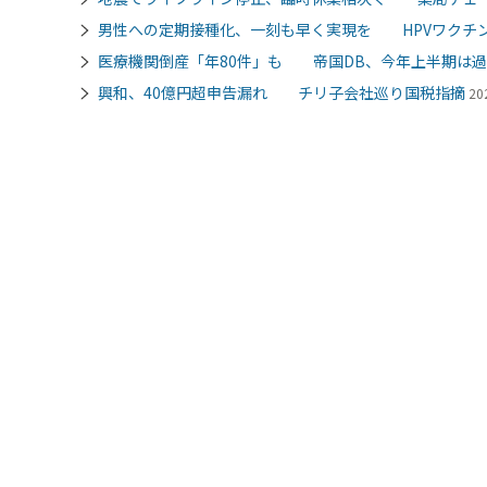
男性への定期接種化、一刻も早く実現を HPVワクチン
医療機関倒産「年80件」も 帝国DB、今年上半期は
興和、40億円超申告漏れ チリ子会社巡り国税指摘
20