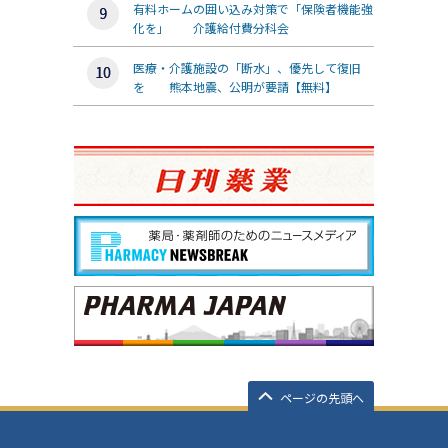
有料ホームの囲い込み対策で「保険者機能強
化を」 介護給付費分科会
医療・介護施設の「断水」、優先して復旧
を 熊本地震、公明が要請【無料】
ページの先頭へ