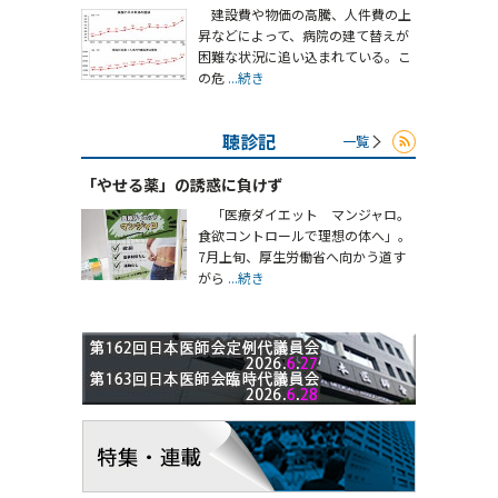
建設費や物価の高騰、人件費の上
昇などによって、病院の建て替えが
困難な状況に追い込まれている。こ
の危
...続き
聴診記
一覧
「やせる薬」の誘惑に負けず
「医療ダイエット マンジャロ。
食欲コントロールで理想の体へ」。
7月上旬、厚生労働省へ向かう道す
がら
...続き