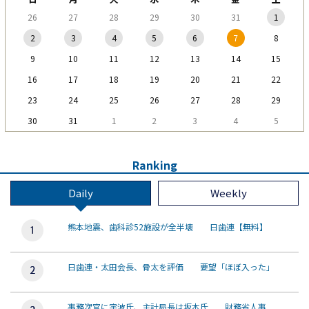
26
27
28
29
30
31
1
2
3
4
5
6
7
8
9
10
11
12
13
14
15
16
17
18
19
20
21
22
23
24
25
26
27
28
29
30
31
1
2
3
4
5
Ranking
Daily
Weekly
熊本地震、歯科診52施設が全半壊 日歯連【無料】
日歯連・太田会長、骨太を評価 要望「ほぼ入った」
事務次官に宇波氏、主計局長は坂本氏 財務省人事