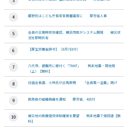
姫野氏はこども庁長官官房審議官に 厚労省人事
会員の災害時安否確認、横浜市医がシステム開発 被災状
況を即時共有
【厚生労働省辞令】（8月7日付）
八代市、避難所に根付く「TMAT」 熊本地震・現地発
（上）【無料】
日歯会長選、小林氏が出馬表明 「会員第一主義」掲げ
医政局の組織再編を通知 厚労省、4日付
被災地の医療提供体制確保を要望 熊本地震で保団連【無
料】