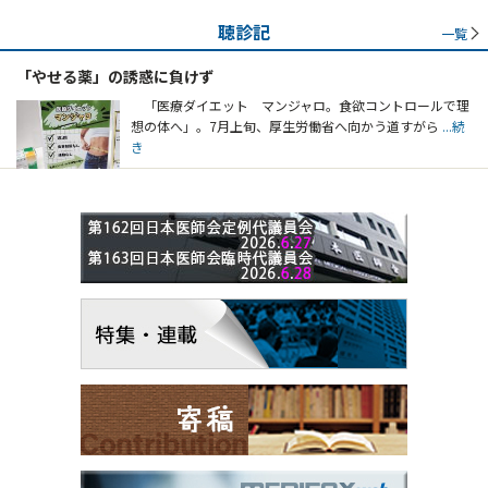
聴診記
一覧
「やせる薬」の誘惑に負けず
「医療ダイエット マンジャロ。食欲コントロールで理
想の体へ」。7月上旬、厚生労働省へ向かう道すがら
...続
き