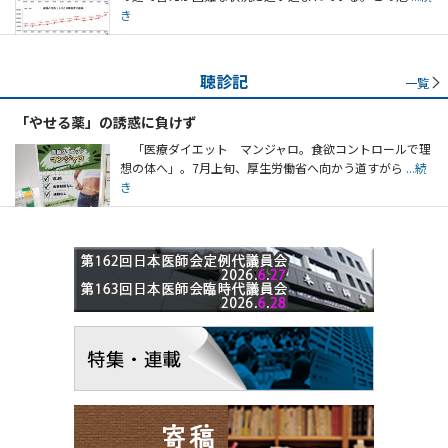
き
聴診記
一覧
「やせる薬」の誘惑に負けず
「医療ダイエット マンジャロ。食欲コントロールで理
想の体へ」。7月上旬、厚生労働省へ向かう道すがら
...続
き