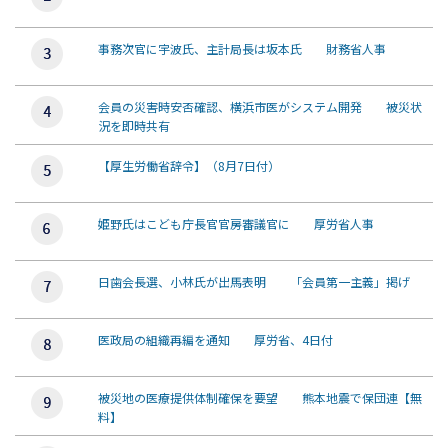
事務次官に宇波氏、主計局長は坂本氏 財務省人事
会員の災害時安否確認、横浜市医がシステム開発 被災状
況を即時共有
【厚生労働省辞令】（8月7日付）
姫野氏はこども庁長官官房審議官に 厚労省人事
日歯会長選、小林氏が出馬表明 「会員第一主義」掲げ
医政局の組織再編を通知 厚労省、4日付
被災地の医療提供体制確保を要望 熊本地震で保団連【無
料】