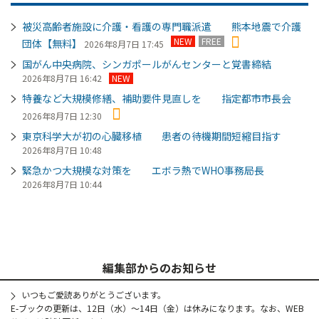
被災高齢者施設に介護・看護の専門職派遣 熊本地震で介護
NEW
FREE
団体【無料】
2026年8月7日 17:45
国がん中央病院、シンガポールがんセンターと覚書締結
2026年8月7日 16:42
NEW
特養など大規模修繕、補助要件見直しを 指定都市市長会
2026年8月7日 12:30
東京科学大が初の心臓移植 患者の待機期間短縮目指す
2026年8月7日 10:48
緊急かつ大規模な対策を エボラ熱でWHO事務局長
2026年8月7日 10:44
編集部からのお知らせ
いつもご愛読ありがとうございます。
E-ブックの更新は、12日（水）～14日（金）は休みになります。なお、WEB