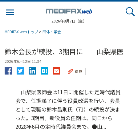
Jump
to
navigation
2026年8月7日（金）
MEDIFAX webトップ
>
団体・学会
鈴木会長が続投、3期目に 山梨県医
2026年6月12日 11:34
保存
山梨県医師会は11日に開催した定時代議員
会で、任期満了に伴う役員改選を行い、会長
として現職の鈴木昌則氏（71）の続投が決ま
った。3期目。新役員の任期は、同日から
2028年6月の定時代議員会まで。●山...