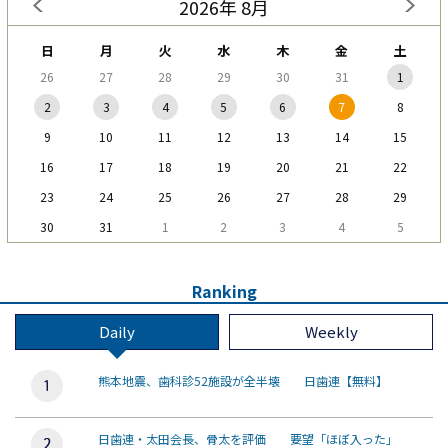
2026年 8月
日
月
火
水
木
金
土
26
27
28
29
30
31
1
2
3
4
5
6
7
8
9
10
11
12
13
14
15
16
17
18
19
20
21
22
23
24
25
26
27
28
29
30
31
1
2
3
4
5
Ranking
Daily
Weekly
熊本地震、歯科診52施設が全半壊 日歯連【無料】
日歯連・太田会長、骨太を評価 要望「ほぼ入った」