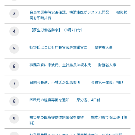
会員の災害時安否確認、横浜市医がシステム開発 被災状
況を即時共有
【厚生労働省辞令】（8月7日付）
姫野氏はこども庁長官官房審議官に 厚労省人事
事務次官に宇波氏、主計局長は坂本氏 財務省人事
日歯会長選、小林氏が出馬表明 「会員第一主義」掲げ
医政局の組織再編を通知 厚労省、4日付
被災地の医療提供体制確保を要望 熊本地震で保団連【無
料】
初発膠芽腫へのメトホルミン併用維持療法、先進Bで審議