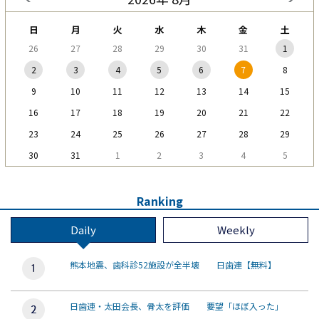
日
月
火
水
木
金
土
26
27
28
29
30
31
1
2
3
4
5
6
7
8
9
10
11
12
13
14
15
16
17
18
19
20
21
22
23
24
25
26
27
28
29
30
31
1
2
3
4
5
Ranking
Daily
Weekly
熊本地震、歯科診52施設が全半壊 日歯連【無料】
日歯連・太田会長、骨太を評価 要望「ほぼ入った」