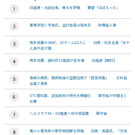
日歯連・太田会長、骨太を評価 要望「ほぼ入った」
事務次官に宇波氏、主計局長は坂本氏 財務省人事
熊本地震のJMAT、25チーム82人に 日医・松本会長「水や
人員不足が課...
熊本地震、歯科診52施設が全半壊 日歯連【無料】
長崎大病院、病床削減の空間活用で「経営改善」 文科省
会議で発表
OTC類似薬、追加負担の例外を明確化 厚労省が中間まと
め案
ヘルスケアAX・DX推進へ司令塔設置 厚労省
電カル普及率の厚労相見解を評価 日医・長島氏、「方向