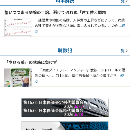
時事解説
一覧
整いつつある議論の土壌、避けて通れぬ「建て替え問題」
建設費や物価の高騰、人件費の上昇などによって、病院
の建て替えが困難な状況に追い込まれている。この危
...続
き
聴診記
一覧
「やせる薬」の誘惑に負けず
「医療ダイエット マンジャロ。食欲コントロールで理
想の体へ」。7月上旬、厚生労働省へ向かう道すがら
...続
き